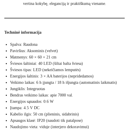
vertina kokybę, eleganciją ir praktiškumą viename.
Techninė informacija
Spalva: Raudona
Paviršius: Aksominis (velvet)
Matmenys: 60 × 60 × 21 cm
Šviesos šaltiniai: 40 LED (šiltai balta šviesa)
Šviesos tipas: LED (nekeičiamos lemputės)
Energijos šaltinis: 3 × AA baterijos (nepridedamos)
Veikimo laikas: 6 h įjungta / 18 h išjungta (automatinis laikmatis)
Jungiklis: Integruotas
Bendras veikimo laikas: apie 7000 val.
Energijos sąnaudos: 0.6 W
Įtampa: 4.5 V DC
Kabelio ilgis: 50 cm (plieninis, sidabrinis)
Apsaugos klasė: IP20 (naudoti tik patalpose)
Naudojimo vieta: viduje (interjero dekoravimui)