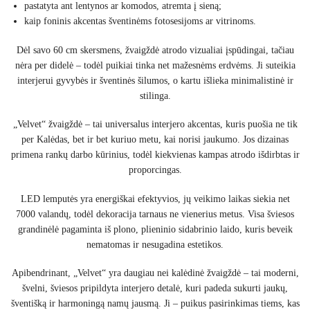
pastatyta ant lentynos ar komodos, atremta į sieną;
kaip foninis akcentas šventinėms fotosesijoms ar vitrinoms.
Dėl savo 60 cm skersmens, žvaigždė atrodo vizualiai įspūdingai, tačiau
nėra per didelė – todėl puikiai tinka net mažesnėms erdvėms. Ji suteikia
interjerui gyvybės ir šventinės šilumos, o kartu išlieka minimalistinė ir
stilinga.
„Velvet“ žvaigždė – tai universalus interjero akcentas, kuris puošia ne tik
per Kalėdas, bet ir bet kuriuo metu, kai norisi jaukumo. Jos dizainas
primena rankų darbo kūrinius, todėl kiekvienas kampas atrodo išdirbtas ir
proporcingas.
LED lemputės yra energiškai efektyvios, jų veikimo laikas siekia net
7000 valandų, todėl dekoracija tarnaus ne vienerius metus. Visa šviesos
grandinėlė pagaminta iš plono, plieninio sidabrinio laido, kuris beveik
nematomas ir nesugadina estetikos.
Apibendrinant, „Velvet“ yra daugiau nei kalėdinė žvaigždė – tai moderni,
švelni, šviesos pripildyta interjero detalė, kuri padeda sukurti jaukų,
šventišką ir harmoningą namų jausmą. Ji – puikus pasirinkimas tiems, kas