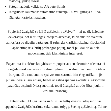
malonią, jaukią šviesą.
Patogi naudoti: veikia su AA baterijomis.
Integruotas laikmatis: automatinė funkcija – 6 val. įjungta / 18 val.
išjungta, kartojasi kasdien.
Popierinė žvaigždė su LED apšvietimu „Velvet“ – tai ne tik kalėdinė
dekoracija, bet ir stilingas interjero akcentas, kuris sukuria šventinę
atmosferą be didelių pastangų. Ji sujungia klasikinį dizainą, šiuolaikinį
apšvietimą ir subtilų prabangos pojūtį, todėl puikiai tinka tiek
moderniam, tiek klasikiniam interjerui.
Pagaminta iš aukštos kokybės storo popieriaus su aksomine tekstūra, ši
žvaigždė išsiskiria savo vizualiniu gilumu ir švelniu paviršiumi. Gilios
burgundiško raudonumo spalvos tonas atrodo itin elegantiškai – jis
puikiai dera su auksiniais, baltos ar žalios spalvos akcentais. Aksominis
paviršius atspindi šviesą subtiliai, todėl žvaigždė atrodo šilta, jauki ir
vizualiai prabangi.
Integruota LED girlianda su 40 šiltai baltų šviesos taškų subtiliai
apgaubia žvaigždės kraštus, sukurdama tolygų, švelnų apšvietimą. Tai ne