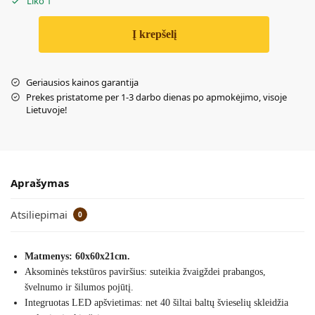
Liko 1
Į krepšelį
Geriausios kainos garantija
Prekes pristatome per 1-3 darbo dienas po apmokėjimo, visoje
Lietuvoje!
Aprašymas
Atsiliepimai
0
Matmenys: 60x60x21cm.
Aksominės tekstūros paviršius: suteikia žvaigždei prabangos,
švelnumo ir šilumos pojūtį.
Integruotas LED apšvietimas: net 40 šiltai baltų švieselių skleidžia