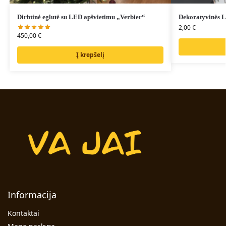
Dirbtinė eglutė su LED apšvietimu „Verbier“
Dekoratyvinės 
2,00
€
450,00
€
Į krepšelį
Informacija
Kontaktai