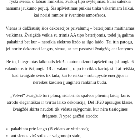
ryški šviesa, o labiau minkštas, žvakių tipo švytėjimas, kuris suteikia
namams jaukumo pojūtį. Šis apšvietimas puikiai tinka vakariniam laikui,
kai norisi ramios ir šventinės atmosferos.
Vienas iš didžiausių šios dekoracijos privalumų – baterijomis maitinamas
veikimas. Žvaigždė veikia su trimis AA tipo baterijomis, todėl ją galima
pakabinti bet kur – nereikia elektros lizdo ar ilgo laido. Tai itin patogu,
jei norite dekoruoti langus, sienas, ar net pastatyti žvaigždę ant lentynos.
Be to, integruotas laikmatis leidžia automatizuoti apšvietimą: įsijungia 6
valandoms ir išsijungia 18-ai valandų, o po to ciklas kartojasi. Tai reiškia,
kad žvaigždė švies tik tada, kai to reikia – sutaupysite energijos ir
nereikės kasdien įjunginėti rankiniu būdu.
„Velvet“ žvaigždė turi ploną, sidabrinės spalvos plieninį laidą, kuris
atrodo elegantiškai ir tvirtai laiko dekoraciją. Dėl IP20 apsaugos klasės,
žvaigždė skirta naudoti tik vidaus sąlygomis, kur nėra tiesioginės
drėgmės. Ji ypač gražiai atrodo:
pakabinta prie lango (iš vidaus ar vitrinose);
ant sienos virš sofos ar valgomojo stalo;