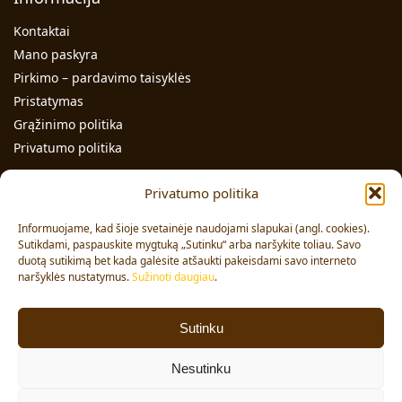
Kontaktai
Mano paskyra
Pirkimo – pardavimo taisyklės
Pristatymas
Grąžinimo politika
Privatumo politika
Kontaktai
Privatumo politika
Individualios veiklos pažymos Nr.: 991331
Informuojame, kad šioje svetainėje naudojami slapukai (angl. cookies).
Adresas: Volungės g. 23-18, LT-63176, Alytus
Sutikdami, paspauskite mygtuką „Sutinku“ arba naršykite toliau. Savo
Pardavimai:
duotą sutikimą bet kada galėsite atšaukti pakeisdami savo interneto
+370 608 91 653
naršyklės nustatymus.
Sužinoti daugiau
.
Užsakymai:
+370 678 36 453
El. paštas:
info@vajai.eu
Sutinku
Sekite mus
Nesutinku
Facebook