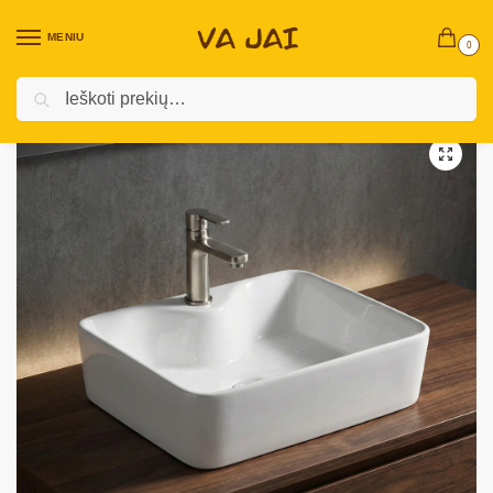
MENIU
0
Ieškoti
Pradžia
Vidaus baldai
Vonios - Tualeto baldai ir santechnika
Praustuvas Lyfco
/
/
/