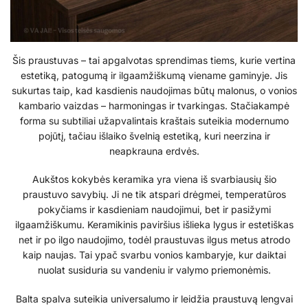
Šis praustuvas – tai apgalvotas sprendimas tiems, kurie vertina
estetiką, patogumą ir ilgaamžiškumą viename gaminyje. Jis
sukurtas taip, kad kasdienis naudojimas būtų malonus, o vonios
kambario vaizdas – harmoningas ir tvarkingas. Stačiakampė
forma su subtiliai užapvalintais kraštais suteikia modernumo
pojūtį, tačiau išlaiko švelnią estetiką, kuri neerzina ir
neapkrauna erdvės.
Aukštos kokybės keramika yra viena iš svarbiausių šio
praustuvo savybių. Ji ne tik atspari drėgmei, temperatūros
pokyčiams ir kasdieniam naudojimui, bet ir pasižymi
ilgaamžiškumu. Keramikinis paviršius išlieka lygus ir estetiškas
net ir po ilgo naudojimo, todėl praustuvas ilgus metus atrodo
kaip naujas. Tai ypač svarbu vonios kambaryje, kur daiktai
nuolat susiduria su vandeniu ir valymo priemonėmis.
Balta spalva suteikia universalumo ir leidžia praustuvą lengvai