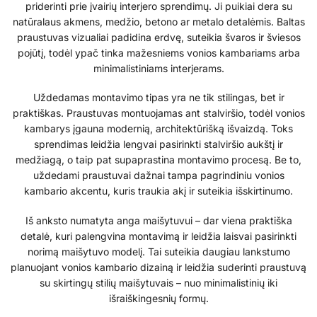
priderinti prie įvairių interjero sprendimų. Ji puikiai dera su
natūralaus akmens, medžio, betono ar metalo detalėmis. Baltas
praustuvas vizualiai padidina erdvę, suteikia švaros ir šviesos
pojūtį, todėl ypač tinka mažesniems vonios kambariams arba
minimalistiniams interjerams.
Uždedamas montavimo tipas yra ne tik stilingas, bet ir
praktiškas. Praustuvas montuojamas ant stalviršio, todėl vonios
kambarys įgauna modernią, architektūrišką išvaizdą. Toks
sprendimas leidžia lengvai pasirinkti stalviršio aukštį ir
medžiagą, o taip pat supaprastina montavimo procesą. Be to,
uždedami praustuvai dažnai tampa pagrindiniu vonios
kambario akcentu, kuris traukia akį ir suteikia išskirtinumo.
Iš anksto numatyta anga maišytuvui – dar viena praktiška
detalė, kuri palengvina montavimą ir leidžia laisvai pasirinkti
norimą maišytuvo modelį. Tai suteikia daugiau lankstumo
planuojant vonios kambario dizainą ir leidžia suderinti praustuvą
su skirtingų stilių maišytuvais – nuo minimalistinių iki
išraiškingesnių formų.