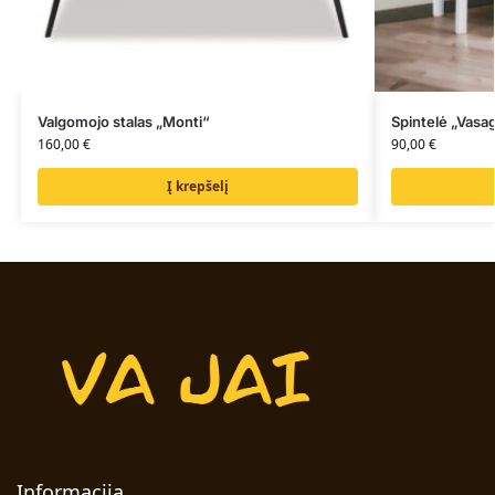
Valgomojo stalas „Monti“
Spintelė „Vasa
160,00
€
90,00
€
Į krepšelį
Informacija