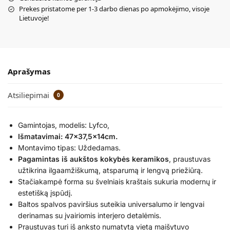
Prekes pristatome per 1-3 darbo dienas po apmokėjimo, visoje
Lietuvoje!
Aprašymas
Atsiliepimai
0
Gamintojas, modelis: Lyfco,
Išmatavimai: 47×37,5x14cm.
Montavimo tipas: Uždedamas.
Pagamintas iš aukštos kokybės keramikos
, praustuvas
užtikrina ilgaamžiškumą, atsparumą ir lengvą priežiūrą.
Stačiakampė forma su švelniais kraštais sukuria modernų ir
estetišką įspūdį.
Baltos spalvos paviršius suteikia universalumo ir lengvai
derinamas su įvairiomis interjero detalėmis.
Praustuvas turi iš anksto numatytą vietą maišytuvo