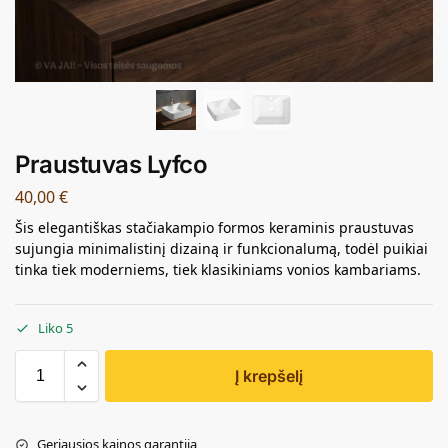
Praustuvas Lyfco
40,00
€
Šis elegantiškas stačiakampio formos keraminis praustuvas
sujungia minimalistinį dizainą ir funkcionalumą, todėl puikiai
tinka tiek moderniems, tiek klasikiniams vonios kambariams.
Liko 5
Į krepšelį
Geriausios kainos garantija