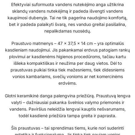
Efektyviai suformuota vandens nutekėjimo anga užtikrina
sklandų vandens nutekėjimą ir padeda išvengti vandens
kaupimosi dubenyje. Tai ne tik pagerina naudojimo komfortą,
bet ir padeda palaikyti švarą, nes vanduo greitai pasišalina,
nepalikdamas nuosėdų.
Praustuvo matmenys – 47 x 37,5 x 14 cm – yra optimalūs
kasdieniam naudojimui. Jis pakankamai erdvus patogiam rankų
plovimui ar kasdienėms higienos procedūroms, tačiau kartu
išlieka kompaktiškas ir neužima per daug vietos. Dėl to
praustuvas puikiai tinka tiek mažesniems, tiek didesniems
vonios kambariams, svečių vonioms ar net komercinėms
erdvėms.
Glotni keramikinė danga palengvina priežiūrą. Praustuvą lengva
valyti – dažniausiai pakanka švelnios valymo priemonės ir
vandens. Paviršius neleidžia lengvai kauptis nešvarumams,
todėl kasdienė priežiūra tampa greita ir paprasta.
Šis praustuvas – tai sprendimas tiems, kurie nori suderinti
estetiką ir funkcionalumą. Jis tinka tiek naujam vonios