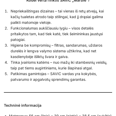
Kodėl verta rinktis SAVIC „Marble“?
Nepriekaištingas dizainas – tai vienas iš retų atvejų, kai
kačių tualetas atrodo taip stilingai, kad jį drąsiai galima
palikti matomoje vietoje.
Funkcionalumas aukščiausiu lygiu – visos detalės
pritaikytos tam, kad tiek katė, tiek šeimininkas jaustųsi
patogiai.
Higiena be kompromisų – filtras, sandarumas, uždaros
durelės ir lengva valymo sistema užtikrina, kad net
kasdienybėje išliktų švara ir gaiva.
Tinka įvairioms katėms – nuo mažų iki stambesnių veislių,
taip pat tiems augintiniams, kurie šlapinasi atgal.
Patikimas gamintojas – SAVIC vardas yra kokybės,
patvarumo ir apgalvotų sprendimų garantas.
Techninė informacija
Matmenys: 56 cm (ilgis) × 39 cm (plotis) × 38,5 cm (aukštis)