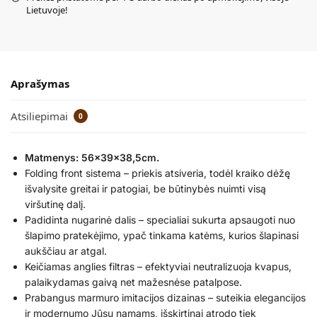
Lietuvoje!
Aprašymas
Atsiliepimai
0
Matmenys: 56x39x38,5cm.
Folding front sistema – priekis atsiveria, todėl kraiko dėžę
išvalysite greitai ir patogiai, be būtinybės nuimti visą
viršutinę dalį.
Padidinta nugarinė dalis – specialiai sukurta apsaugoti nuo
šlapimo pratekėjimo, ypač tinkama katėms, kurios šlapinasi
aukščiau ar atgal.
Keičiamas anglies filtras – efektyviai neutralizuoja kvapus,
palaikydamas gaivą net mažesnėse patalpose.
Prabangus marmuro imitacijos dizainas – suteikia elegancijos
ir modernumo Jūsų namams, išskirtinai atrodo tiek