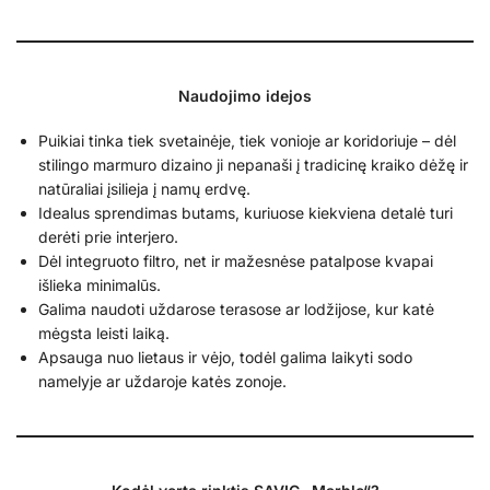
Naudojimo idejos
Puikiai tinka tiek svetainėje, tiek vonioje ar koridoriuje – dėl
stilingo marmuro dizaino ji nepanaši į tradicinę kraiko dėžę ir
natūraliai įsilieja į namų erdvę.
Idealus sprendimas butams, kuriuose kiekviena detalė turi
derėti prie interjero.
Dėl integruoto filtro, net ir mažesnėse patalpose kvapai
išlieka minimalūs.
Galima naudoti uždarose terasose ar lodžijose, kur katė
mėgsta leisti laiką.
Apsauga nuo lietaus ir vėjo, todėl galima laikyti sodo
namelyje ar uždaroje katės zonoje.