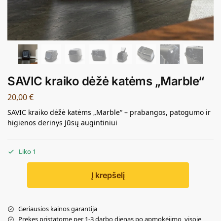
SAVIC kraiko dėžė katėms „Marble“
20,00
€
SAVIC kraiko dėžė katėms „Marble“ – prabangos, patogumo ir
higienos derinys Jūsų augintiniui
Liko 1
Į krepšelį
Geriausios kainos garantija
Prekes pristatome per 1-3 darbo dienas po apmokėjimo, visoje