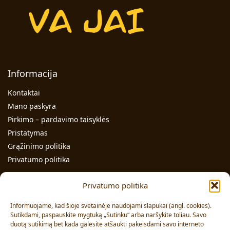
Informacija
Kontaktai
Mano paskyra
Pirkimo – pardavimo taisyklės
Pristatymas
Grąžinimo politika
Privatumo politika
Kontaktai
Privatumo politika
Individualios veiklos pažymos Nr.: 991331
Informuojame, kad šioje svetainėje naudojami slapukai (angl. cookies).
Adresas: Volungės g. 23-18, LT-63176, Alytus
Sutikdami, paspauskite mygtuką „Sutinku“ arba naršykite toliau. Savo
duotą sutikimą bet kada galėsite atšaukti pakeisdami savo interneto
Pardavimai:
+370 608 91 653