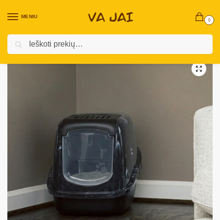
MENIU
0
Ieškoti
Pradžia
Prekės augintiniams
Katėms
Reikmenys katėms
SAVIC kraiko dėžė katėms „Marble“
/
/
/
/