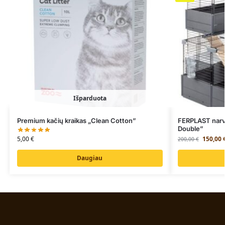
Išparduota
Premium kačių kraikas „Clean Cotton”
FERPLAST narva
Double”
5,00
€
150,00
200,00
€
Daugiau