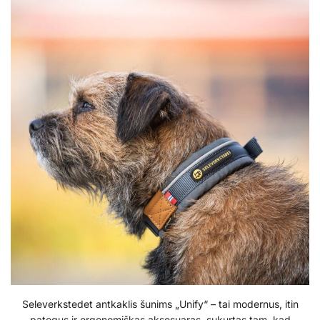
Seleverkstedet antkaklis šunims „Unify“ – tai modernus, itin
patogus ir ergonomiškas aksesuaras, sukurtas tam, kad