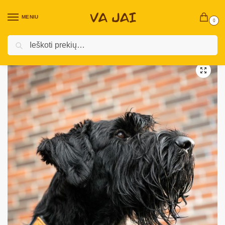
MENIU
0
Ieškoti
Pradžia
Prekės augintiniams
Šunims
Pavadėliai, antkakliai, petnešos
/
/
/