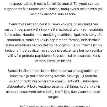
nespaus, tačiau ir neleis šuniui išsismukti. Tai ypač svarbu
augantiems šuniukams arba šunims, kurių svoris bei apimtis gali
kisti priklausomai nuo sezono.
Gamintojas akcentuoja ir siuvimo kokybę. Visos siūlės yra
sustiprintos, paminkštinimo kraštai užbaigti taip, kad nesutrintų
šuns odos. Naudojamos medžiagos atitinka ilgalaikės kokybės
standartus, todėl antkaklis nepraranda formos, neišsiardo ir
išlieka estetiškas net po dažno naudojimo. Be to, minimalistinis,
tačiau rafinuotas dizainas su odiniais akcentais bei norvegiška
vėliavėle prideda papildomo žavesio – tai aksesuaras, kuris
atrodo premium klasės.
Specialiai šiam modeliui pasirinkta pusiau smaugiančio tipo
konstrukcija turi ir dar vieną svarbią funkciją – ji padeda
išvengti tradicinių pilnai smaugiančių antkaklių sukeliamo
diskomforto. Riboto veržimo sistema užtikrina, kad antkaklis
niekada nesusiverš per stipriai, todėl jūsų šuo visuomet jausis
saugiai.
„Unify“ antkaklis idealiai tinka tiek kasdieniams