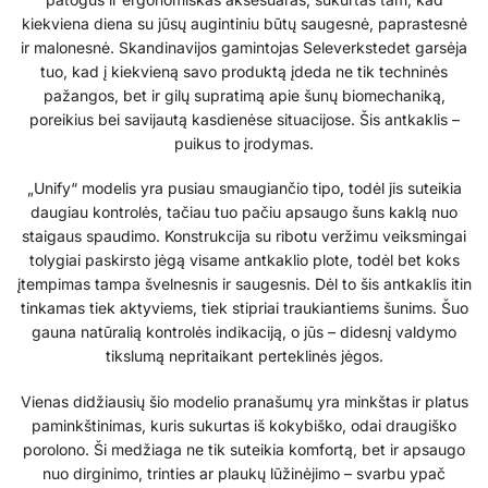
kiekviena diena su jūsų augintiniu būtų saugesnė, paprastesnė
ir malonesnė. Skandinavijos gamintojas Seleverkstedet garsėja
tuo, kad į kiekvieną savo produktą įdeda ne tik techninės
pažangos, bet ir gilų supratimą apie šunų biomechaniką,
poreikius bei savijautą kasdienėse situacijose. Šis antkaklis –
puikus to įrodymas.
„Unify“ modelis yra pusiau smaugiančio tipo, todėl jis suteikia
daugiau kontrolės, tačiau tuo pačiu apsaugo šuns kaklą nuo
staigaus spaudimo. Konstrukcija su ribotu veržimu veiksmingai
tolygiai paskirsto jėgą visame antkaklio plote, todėl bet koks
įtempimas tampa švelnesnis ir saugesnis. Dėl to šis antkaklis itin
tinkamas tiek aktyviems, tiek stipriai traukiantiems šunims. Šuo
gauna natūralią kontrolės indikaciją, o jūs – didesnį valdymo
tikslumą nepritaikant perteklinės jėgos.
Vienas didžiausių šio modelio pranašumų yra minkštas ir platus
paminkštinimas, kuris sukurtas iš kokybiško, odai draugiško
porolono. Ši medžiaga ne tik suteikia komfortą, bet ir apsaugo
nuo dirginimo, trinties ar plaukų lūžinėjimo – svarbu ypač