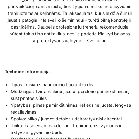
pasivaikščiojimams mieste, tiek žygiams miške, intensyvioms
treniruotėms ar kelionėms. Tai aksesuaras, kuris leidžia šuniui
jaustis patogiai ir laisvai, o šeimininkui – turėti pilną kontrolę ir
pasitikėjimą. Daugelis profesionalių trenerių rekomenduoja
būtent tokio tipo antkaklius, nes jie padeda išlaikyti balansą
tarp efektyvaus valdymo ir švelnumo.
Techninė informacija
Tipas: pusiau smaugiančio tipo antkaklis
Medžiagos: tvirta nailono juosta, porolono paminkštinimas,
sustiprintos siūlės
Ypatybės: pilnas paminkštinimas, refleksinė juosta, lengvas
reguliavimas
Spalva: pilka / juodos detalės / dekoratyviniai akcentai
Tinka: kasdieniam naudojimui, treniruotėms, žygiams ir
aktyviam gyvenimo būdui