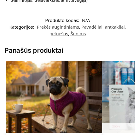
Gamintojas: Seleverkstedet (Norvegija)
Produkto kodas:
N/A
Kategorijos:
Prekės augintiniams
,
Pavadėliai, antkakliai,
petnešos
,
Šunims
Panašūs produktai