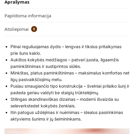
Aprašymas
Papildoma informacija
Atsiliepimai
0
Pilnai reguliuojamas dydis – lengvas ir tikslus pritaikymas
prie šuns kaklo.
Aukštos kokybės medžiagos – patvari juosta, ilgaamžis
paminkštinimas ir sustiprintos siūlės.
Minkštas, platus paminkštinimas – maksimalus komfortas net
ilgų pasivaikščiojimų metu.
Pusiau smaugiančio tipo konstrukcija – švelniai prilaiko šunį ir
padeda geriau valdyti be staigių trūktelėjimų.
Stilingas skandinaviškas dizainas – moderni išvaizda su
seleverkstedet kokybės ženklais.
Itin patogus uždėjimas ir nuėmimas – idealus pasirinkimas
aktyviems šunims ir jų šeimininkams.