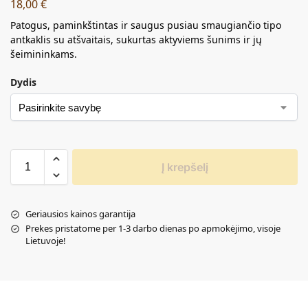
18,00
€
Patogus, paminkštintas ir saugus pusiau smaugiančio tipo
antkaklis su atšvaitais, sukurtas aktyviems šunims ir jų
šeimininkams.
Dydis
Į krepšelį
Geriausios kainos garantija
Prekes pristatome per 1-3 darbo dienas po apmokėjimo, visoje
Lietuvoje!