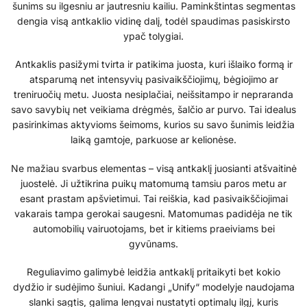
šunims su ilgesniu ar jautresniu kailiu. Paminkštintas segmentas
dengia visą antkaklio vidinę dalį, todėl spaudimas pasiskirsto
ypač tolygiai.
Antkaklis pasižymi tvirta ir patikima juosta, kuri išlaiko formą ir
atsparumą net intensyvių pasivaikščiojimų, bėgiojimo ar
treniruočių metu. Juosta nesiplačiai, neišsitampo ir nepraranda
savo savybių net veikiama drėgmės, šalčio ar purvo. Tai idealus
pasirinkimas aktyvioms šeimoms, kurios su savo šunimis leidžia
laiką gamtoje, parkuose ar kelionėse.
Ne mažiau svarbus elementas – visą antkaklį juosianti atšvaitinė
juostelė. Ji užtikrina puikų matomumą tamsiu paros metu ar
esant prastam apšvietimui. Tai reiškia, kad pasivaikščiojimai
vakarais tampa gerokai saugesni. Matomumas padidėja ne tik
automobilių vairuotojams, bet ir kitiems praeiviams bei
gyvūnams.
Reguliavimo galimybė leidžia antkaklį pritaikyti bet kokio
dydžio ir sudėjimo šuniui. Kadangi „Unify“ modelyje naudojama
slanki sagtis, galima lengvai nustatyti optimalų ilgį, kuris