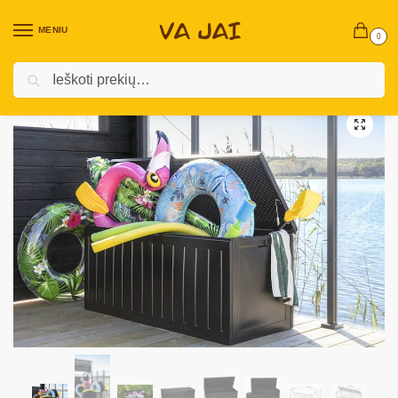
MENIU
0
Ieškoti
Pradžia
Terasiniai baldai
Sodo dėžės
Sodo daiktadėžė „Malta XL“
/
/
/