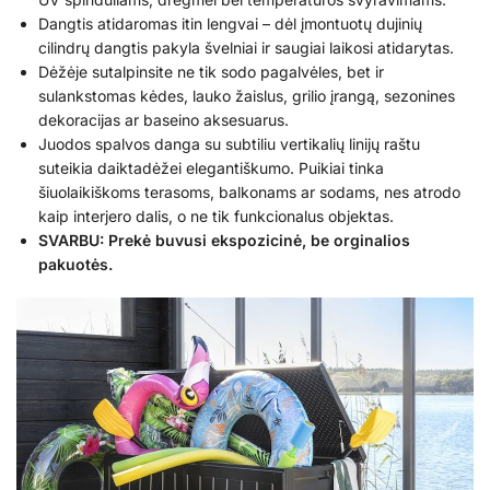
Dangtis atidaromas itin lengvai – dėl įmontuotų dujinių
cilindrų dangtis pakyla švelniai ir saugiai laikosi atidarytas.
Dėžėje sutalpinsite ne tik sodo pagalvėles, bet ir
sulankstomas kėdes, lauko žaislus, grilio įrangą, sezonines
dekoracijas ar baseino aksesuarus.
Juodos spalvos danga su subtiliu vertikalių linijų raštu
suteikia daiktadėžei elegantiškumo. Puikiai tinka
šiuolaikiškoms terasoms, balkonams ar sodams, nes atrodo
kaip interjero dalis, o ne tik funkcionalus objektas.
SVARBU: Prekė buvusi ekspozicinė, be orginalios
pakuotės.