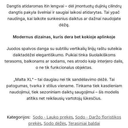
Dangtis atidaromas itin lengvai – dėl įmontuotų dujinių cilindrų
dangtis pakyla švelniai ir saugiai laikosi atidarytas. Tai ypač
naudinga, kai laikote sunkesnius daiktus ar dažnai naudojate
dėžę.
Modernus dizainas, kuris dera bet kokioje aplinkoje
Juodos spalvos danga su subtiliu vertikalių linijų raštu suteikia
daiktadėžei elegantiškumo. Puikiai tinka šiuolaikiškoms
terasoms, balkonams ar sodams, nes atrodo kaip interjero dalis,
o ne tik funkcionalus objektas.
„Malta XL“ – tai daugiau nei tik sandėliavimo dėžė. Tai
patogumas, tvarka ir stilius viename. Tinkama tiek kasdieniam
naudojimui, tiek sezoniniam daiktų saugojimui – šis modelis
atitiks net reikliausių vartotojų lūkesčius.
Kategorijos:
Sodo - Lauko prekės
,
Sodo - Daržo floristikos
prekės
,
Sodo dėžės
,
Terasiniai baldai