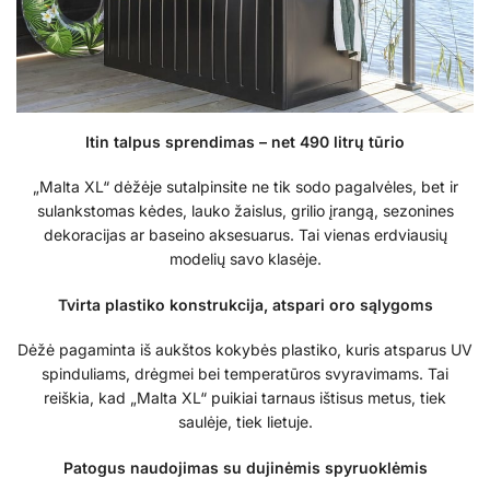
Itin talpus sprendimas – net 490 litrų tūrio
„Malta XL“ dėžėje sutalpinsite ne tik sodo pagalvėles, bet ir
sulankstomas kėdes, lauko žaislus, grilio įrangą, sezonines
dekoracijas ar baseino aksesuarus. Tai vienas erdviausių
modelių savo klasėje.
Tvirta plastiko konstrukcija, atspari oro sąlygoms
Dėžė pagaminta iš aukštos kokybės plastiko, kuris atsparus UV
spinduliams, drėgmei bei temperatūros svyravimams. Tai
reiškia, kad „Malta XL“ puikiai tarnaus ištisus metus, tiek
saulėje, tiek lietuje.
Patogus naudojimas su dujinėmis spyruoklėmis