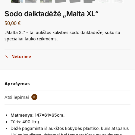
Sodo daiktadėžė „Malta XL“
50,00
€
„Malta XL“ – tai aukštos kokybės sodo daiktadėžė, sukurta
specialiai lauko reikmėms.
Neturime
Aprašymas
Atsiliepimai
0
Matmenys: 147x61x65cm.
Tūris: 490 litrų.
Dėžė pagaminta iš aukštos kokybės plastiko, kuris atsparus
UV spinduliams, drėgmei bei temperatūros svyravimams.