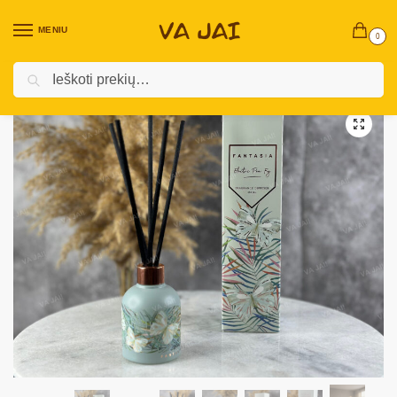
MENIU
0
Ieškoti
Pradžia
Namų dekoras ir aksesuarai
Žvakės ir namų kvapai
Namų kvapas „Fantasia”
/
/
/