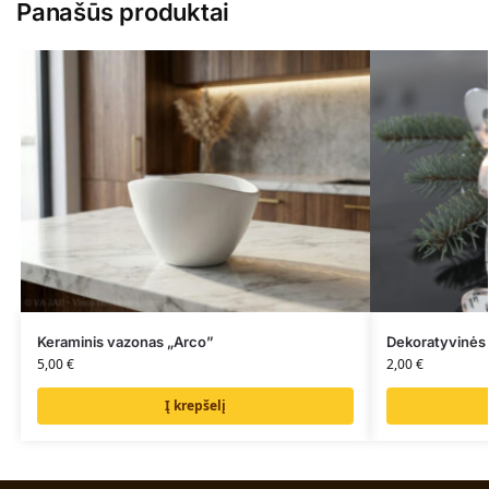
Panašūs produktai
Keraminis vazonas „Arco”
Dekoratyvinės 
5,00
€
2,00
€
Į krepšelį