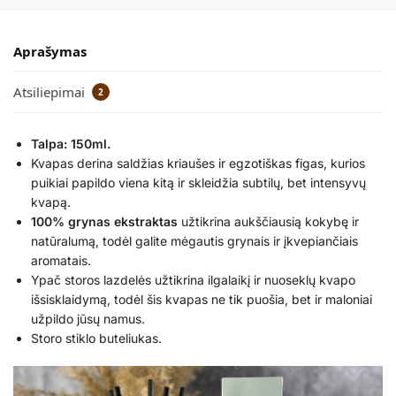
Aprašymas
Atsiliepimai
2
Talpa: 150ml.
Kvapas derina saldžias kriaušes ir egzotiškas figas, kurios
puikiai papildo viena kitą ir skleidžia subtilų, bet intensyvų
kvapą.
100% grynas ekstraktas
užtikrina aukščiausią kokybę ir
natūralumą, todėl galite mėgautis grynais ir įkvepiančiais
aromatais.
Ypač storos lazdelės užtikrina ilgalaikį ir nuoseklų kvapo
išsisklaidymą, todėl šis kvapas ne tik puošia, bet ir maloniai
užpildo jūsų namus.
Storo stiklo buteliukas.