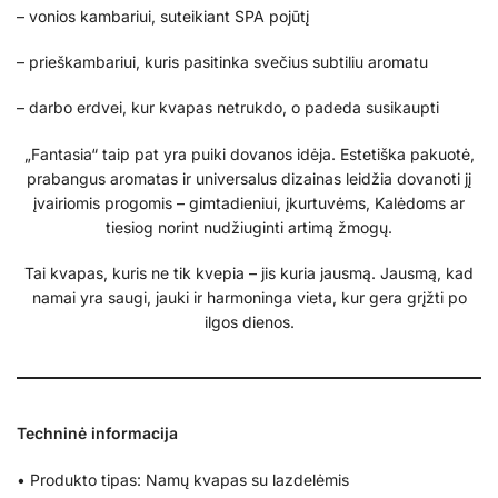
– vonios kambariui, suteikiant SPA pojūtį
– prieškambariui, kuris pasitinka svečius subtiliu aromatu
– darbo erdvei, kur kvapas netrukdo, o padeda susikaupti
„Fantasia“ taip pat yra puiki dovanos idėja. Estetiška pakuotė,
prabangus aromatas ir universalus dizainas leidžia dovanoti jį
įvairiomis progomis – gimtadieniui, įkurtuvėms, Kalėdoms ar
tiesiog norint nudžiuginti artimą žmogų.
Tai kvapas, kuris ne tik kvepia – jis kuria jausmą. Jausmą, kad
namai yra saugi, jauki ir harmoninga vieta, kur gera grįžti po
ilgos dienos.
Techninė informacija
• Produkto tipas: Namų kvapas su lazdelėmis