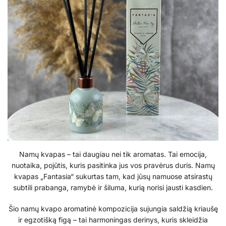
Namų kvapas – tai daugiau nei tik aromatas. Tai emocija,
nuotaika, pojūtis, kuris pasitinka jus vos pravėrus duris. Namų
kvapas „Fantasia“ sukurtas tam, kad jūsų namuose atsirastų
subtili prabanga, ramybė ir šiluma, kurią norisi jausti kasdien.
Šio namų kvapo aromatinė kompozicija sujungia saldžią kriaušę
ir egzotišką figą – tai harmoningas derinys, kuris skleidžia