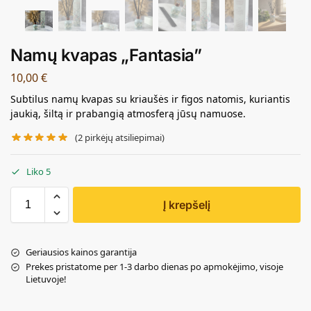
Namų kvapas „Fantasia”
10,00
€
Subtilus namų kvapas su kriaušės ir figos natomis, kuriantis
jaukią, šiltą ir prabangią atmosferą jūsų namuose.
(
2
pirkėjų atsiliepimai)
Liko 5
Į krepšelį
Geriausios kainos garantija
Prekes pristatome per 1-3 darbo dienas po apmokėjimo, visoje
Lietuvoje!