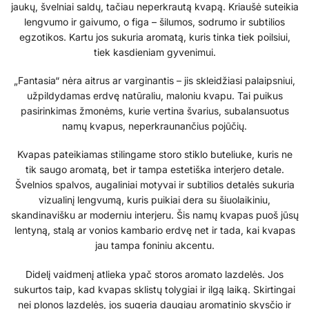
jaukų, švelniai saldų, tačiau neperkrautą kvapą. Kriaušė suteikia
lengvumo ir gaivumo, o figa – šilumos, sodrumo ir subtilios
egzotikos. Kartu jos sukuria aromatą, kuris tinka tiek poilsiui,
tiek kasdieniam gyvenimui.
„Fantasia“ nėra aitrus ar varginantis – jis skleidžiasi palaipsniui,
užpildydamas erdvę natūraliu, maloniu kvapu. Tai puikus
pasirinkimas žmonėms, kurie vertina švarius, subalansuotus
namų kvapus, neperkraunančius pojūčių.
Kvapas pateikiamas stilingame storo stiklo buteliuke, kuris ne
tik saugo aromatą, bet ir tampa estetiška interjero detale.
Švelnios spalvos, augaliniai motyvai ir subtilios detalės sukuria
vizualinį lengvumą, kuris puikiai dera su šiuolaikiniu,
skandinavišku ar moderniu interjeru. Šis namų kvapas puoš jūsų
lentyną, stalą ar vonios kambario erdvę net ir tada, kai kvapas
jau tampa foniniu akcentu.
Didelį vaidmenį atlieka ypač storos aromato lazdelės. Jos
sukurtos taip, kad kvapas sklistų tolygiai ir ilgą laiką. Skirtingai
nei plonos lazdelės, jos sugeria daugiau aromatinio skysčio ir