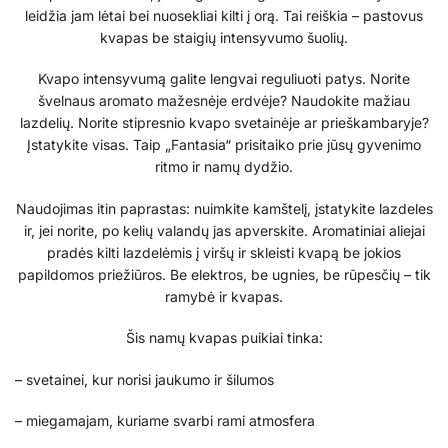
leidžia jam lėtai bei nuosekliai kilti į orą. Tai reiškia – pastovus
kvapas be staigių intensyvumo šuolių.
Kvapo intensyvumą galite lengvai reguliuoti patys. Norite
švelnaus aromato mažesnėje erdvėje? Naudokite mažiau
lazdelių. Norite stipresnio kvapo svetainėje ar prieškambaryje?
Įstatykite visas. Taip „Fantasia“ prisitaiko prie jūsų gyvenimo
ritmo ir namų dydžio.
Naudojimas itin paprastas: nuimkite kamštelį, įstatykite lazdeles
ir, jei norite, po kelių valandų jas apverskite. Aromatiniai aliejai
pradės kilti lazdelėmis į viršų ir skleisti kvapą be jokios
papildomos priežiūros. Be elektros, be ugnies, be rūpesčių – tik
ramybė ir kvapas.
Šis namų kvapas puikiai tinka:
– svetainei, kur norisi jaukumo ir šilumos
– miegamajam, kuriame svarbi rami atmosfera