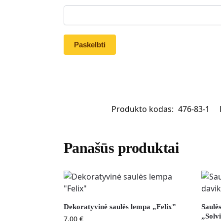
Produkto kodas:
476-83-1
Panašūs produktai
Dekoratyvinė saulės lempa „Felix”
Saulės
„Solv
7,00
€