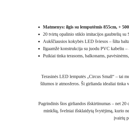
Matmenys: ilgis su lemputėmis 855cm, + 500
20 tvirtų opalinio stiklo imitacijos gaubtelių 
Aukščiausios kokybės LED šviesos – šilta balta
Ilgaamžė konstrukcija su juodu PVC kabeliu – 
Puikiai tinka terasoms, balkonams, pavėsinėms,
Terasinės LED lemputės „Circus Small“ – tai mode
šilumos ir atmosferos. Ši girlianda idealiai tinka
Pagrindinis šios girliandos išskirtinumas – net 20
minkštą, švelniai išsklaidytą švytėjimą, kurio ne
įvairių 