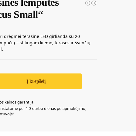
sinės lemputės
cus Small“
ari drėgmei terasinė LED girlianda su 20
empučių – stilingam kiemo, terasos ir švenčių
i.
Į krepšelį
os kainos garantija
pristatome per 1-3 darbo dienas po apmokėjimo,
ietuvoje!