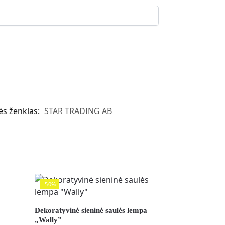
ės ženklas:
STAR TRADING AB
-50%
Dekoratyvinė sieninė saulės lempa
„Wally”