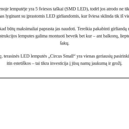
enoje lemputėje yra 5 šviesos taškai (SMD LED), todėl jos atrodo ne tik 
s lyginant su įprastomis LED girliandomis, kur šviesa sklinda tik iš vi
kad būtų maksimaliai paprasta jas naudoti. Tereikia pakabinti girliandą nor
onstrukcijos lemputes galima montuoti beveik bet kur – ant balkonų, liepte
šakų.
vę, terasinės LED lemputės „Circus Small“ yra vienas geriausių pasirinki
itin estetiškos – tai tikra investicija į jūsų namų jaukumą ir grožį.