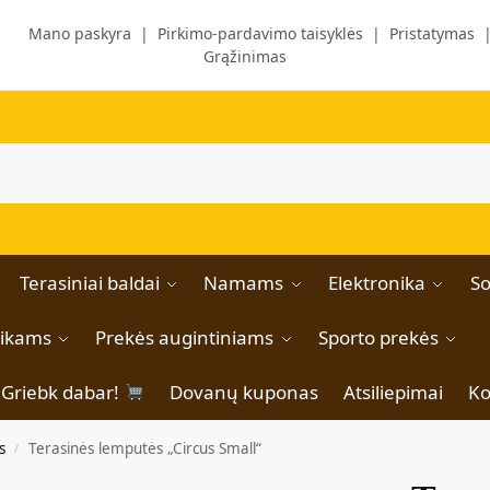
Mano paskyra
|
Pirkimo-pardavimo taisyklės
|
Pristatymas
Grąžinimas
Terasiniai baldai
Namams
Elektronika
So
aikams
Prekės augintiniams
Sporto prekės
Griebk dabar!
Dovanų kuponas
Atsiliepimai
Ko
s
Terasinės lemputės „Circus Small“
/