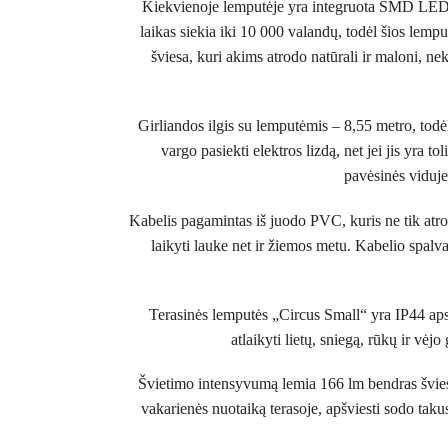
Kiekvienoje lemputėje yra integruota SMD LED šv
laikas siekia iki 10 000 valandų, todėl šios lemp
šviesa, kuri akims atrodo natūrali ir maloni, ne
Girliandos ilgis su lemputėmis – 8,55 metro, todė
vargo pasiekti elektros lizdą, net jei jis yra
pavėsinės viduje.
Kabelis pagamintas iš juodo PVC, kuris ne tik atro
laikyti lauke net ir žiemos metu. Kabelio spalv
Terasinės lemputės „Circus Small“ yra IP44 apsaug
atlaikyti lietų, sniegą, rūkų ir vė
Švietimo intensyvumą lemia 166 lm bendras švieso
vakarienės nuotaiką terasoje, apšviesti sodo taku