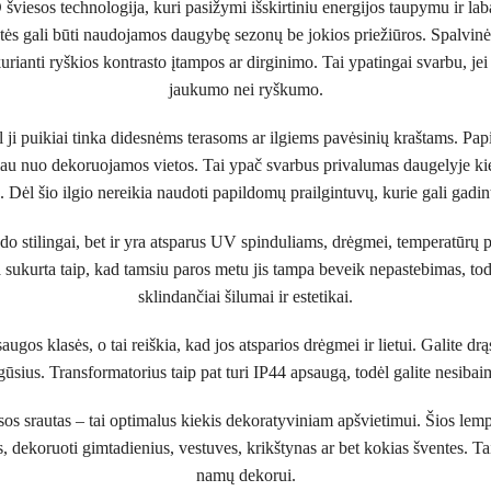
iesos technologija, kuri pasižymi išskirtiniu energijos taupymu ir lab
utės gali būti naudojamos daugybę sezonų be jokios priežiūros. Spalvinė 
kurianti ryškios kontrasto įtampos ar dirginimo. Tai ypatingai svarbu, je
jaukumo nei ryškumo.
l ji puikiai tinka didesnėms terasoms ar ilgiems pavėsinių kraštams. Pap
 toliau nuo dekoruojamos vietos. Tai ypač svarbus privalumas daugelyje ki
 Dėl šio ilgio nereikia naudoti papildomų prailgintuvų, kurie gali gadint
do stilingai, bet ir yra atsparus UV spinduliams, drėgmei, temperatūrų 
a sukurta taip, kad tamsiu paros metu jis tampa beveik nepastebimas, t
sklindančiai šilumai ir estetikai.
os klasės, o tai reiškia, kad jos atsparios drėgmei ir lietui. Galite drąsi
jo gūsius. Transformatorius taip pat turi IP44 apsaugą, todėl galite nesib
s srautas – tai optimalus kiekis dekoratyviniam apšvietimui. Šios lempu
s, dekoruoti gimtadienius, vestuves, krikštynas ar bet kokias šventes. Ta
namų dekorui.