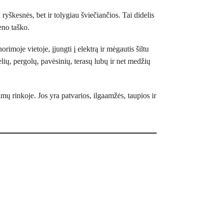
ryškesnės, bet ir tolygiau šviečiančios. Tai didelis
eno taško.
imoje vietoje, įjungti į elektrą ir mėgautis šiltu
lių, pergolų, pavėsinių, terasų lubų ir net medžių
mų rinkoje. Jos yra patvarios, ilgaamžės, taupios ir