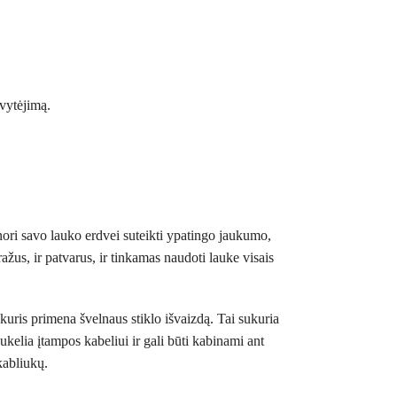
švytėjimą.
nori savo lauko erdvei suteikti ypatingo jaukumo,
ažus, ir patvarus, ir tinkamas naudoti lauke visais
kuris primena švelnaus stiklo išvaizdą. Tai sukuria
sukelia įtampos kabeliui ir gali būti kabinami ant
kabliukų.