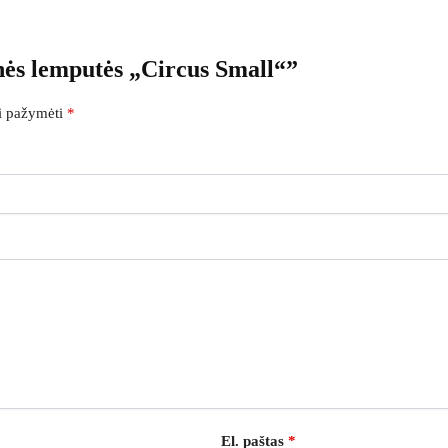
nės lemputės „Circus Small“”
ai pažymėti
*
El. paštas
*