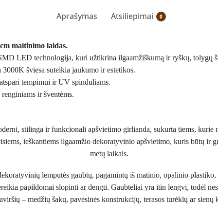
Aprašymas
Atsiliepimai
0
cm maitinimo laidas.
su SMD LED technologija, kuri užtikrina ilgaamžiškumą ir ryškų, tolygų 
 3000K šviesa suteikia jaukumo ir estetikos.
atspari tempimui ir UV spinduliams.
 renginiams ir šventėms.
rni, stilinga ir funkcionali apšvietimo girlianda, sukurta tiems, kurie 
 visiems, ieškantiems ilgaamžio dekoratyvinio apšvietimo, kuris būtų ir gr
metų laikais.
 dekoratyvinių lemputės gaubtų, pagamintų iš matinio, opalinio plastiko, 
reikia papildomai slopinti ar dengti. Gaubteliai yra itin lengvi, todėl ne
paviršių – medžių šakų, pavėsinės konstrukcijų, terasos turėklų ar sienų 