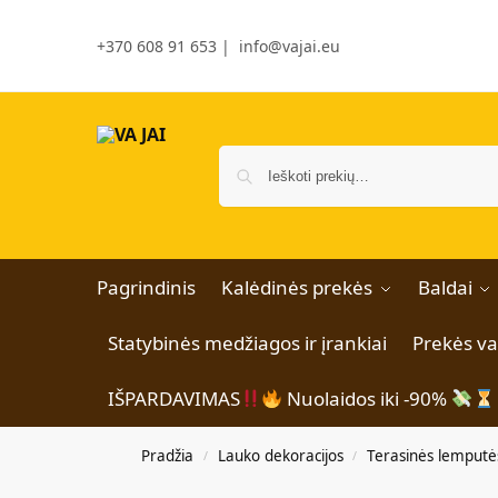
+370 608 91 653
|
info@vajai.eu
Pagrindinis
Kalėdinės prekės
Baldai
Statybinės medžiagos ir įrankiai
Prekės v
IŠPARDAVIMAS
Nuolaidos iki -90%
Pradžia
Lauko dekoracijos
Terasinės lemputė
/
/