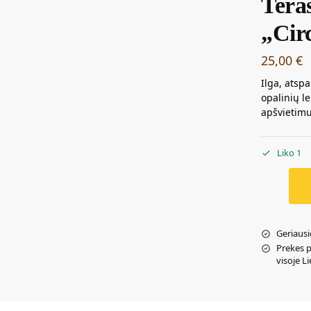
Tera
„Cir
25,00
€
Ilga, atsp
opalinių l
apšvietimu
Liko 1
Geriausi
Prekes 
visoje L