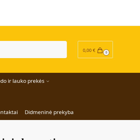
|
Ieškoti
0,00
€
0
do ir lauko prekės
ntaktai
Didmeninė prekyba