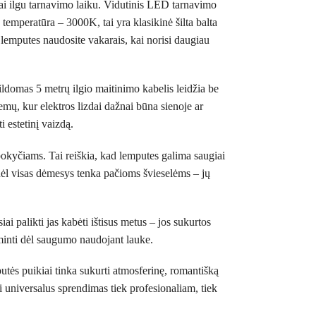
ai ilgu tarnavimo laiku. Vidutinis LED tarnavimo
temperatūra – 3000K, tai yra klasikinė šilta balta
i lemputes naudosite vakarais, kai norisi daugiau
ildomas 5 metrų ilgio maitinimo kabelis leidžia be
emų, kur elektros lizdai dažnai būna sienoje ar
i estetinį vaizdą.
pokyčiams. Tai reiškia, kad lemputes galima saugiai
odėl visas dėmesys tenka pačioms švieselėms – jų
ai palikti jas kabėti ištisus metus – jos sukurtos
aiminti dėl saugumo naudojant lauke.
tės puikiai tinka sukurti atmosferinę, romantišką
i universalus sprendimas tiek profesionaliam, tiek