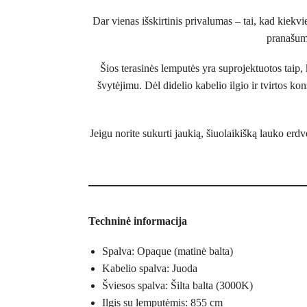
Dar vienas išskirtinis privalumas – tai, kad kiekvi
pranašuma
Šios terasinės lemputės yra suprojektuotos taip, 
švytėjimu. Dėl didelio kabelio ilgio ir tvirtos k
Jeigu norite sukurti jaukią, šiuolaikišką lauko erd
Techninė informacija
Spalva: Opaque (matinė balta)
Kabelio spalva: Juoda
Šviesos spalva: Šilta balta (3000K)
Ilgis su lemputėmis: 855 cm