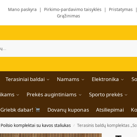
Mano paskyra
|
Pirkimo-pardavimo taisyklės
|
Pristatymas
Grąžinimas
Terasiniai baldai
Namams
Elektronika
So
aikams
Prekės augintiniams
Sporto prekės
Griebk dabar!
Dovanų kuponas
Atsiliepimai
Ko
Poilsio komplektai su kavos staliukas
Terasinis baldų komplektas „Sc
/