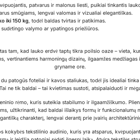
vėpuojantis, patvarus ir malonus liesti, puikiai tinkantis lau
rus smūgiams, lengvai valomas ir vizualiai elegantiškas.
ko iki 150 kg
, todėl baldas tvirtas ir patikimas.
a sudėtingo valymo ar ypatingos priežiūros.
as tam, kad lauko erdvė taptų tikra poilsio oaze – vieta, kur
, vertinantiems harmoningą dizainą, ilgaamžes medžiagas i
gryname ore.
u patogūs foteliai ir kavos staliukas, todėl jis idealiai tinka
i ne tik baldai – tai kvietimas sustoti, atsipalaiduoti ir m
eninio rėmo, kuris suteikia stabilumo ir ilgaamžiškumo. Pliena
ms, užtikrinanti, kad baldai išlaikys formą ir funkcionalumą
ntišką charakterį, lengvai derantį prie įvairių architektūrinių
kokybės tekstilinio audinio, kuris yra atsparus, kvėpuojanti
mą ir leidžia patogiai sėdėti ilgesnį laiką. Atvira tekstilės st