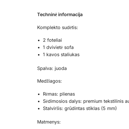
Techninė informacija
Komplekto sudėtis:
2 foteliai
1 dvivietė sofa
1 kavos staliukas
Spalva: juoda
Medžiagos:
Rėmas: plienas
Sėdimosios dalys: premium tekstilinis a
Stalviršis: grūdintas stiklas (5 mm)
Matmenys: