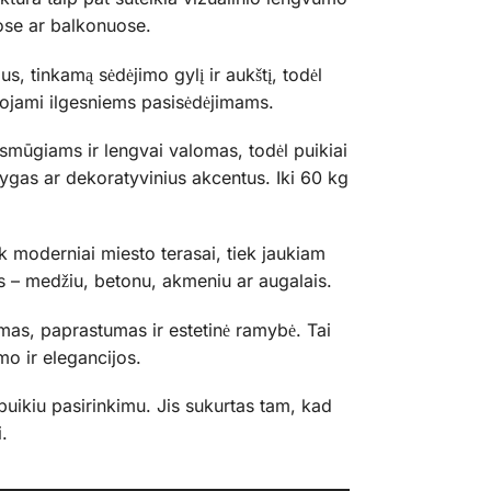
sose ar balkonuose.
s, tinkamą sėdėjimo gylį ir aukštį, todėl
dojami ilgesniems pasisėdėjimams.
 smūgiams ir lengvai valomas, todėl puikiai
nygas ar dekoratyvinius akcentus. Iki 60 kg
ek moderniai miesto terasai, tiek jaukiam
s – medžiu, betonu, akmeniu ar augalais.
mas, paprastumas ir estetinė ramybė. Tai
mo ir elegancijos.
puikiu pasirinkimu. Jis sukurtas tam, kad
.