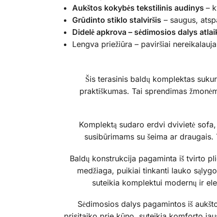
Aukštos kokybės tekstilinis audinys
– k
Grūdinto stiklo stalviršis
– saugus, atspa
Didelė apkrova – sėdimosios dalys atlai
Lengva priežiūra – paviršiai nereikalauj
Šis terasinis baldų komplektas sukurt
praktiškumas. Tai sprendimas žmonėms
Komplektą sudaro erdvi dvivietė sofa, d
susibūrimams su šeima ar draugais. Ta
Baldų konstrukcija pagaminta iš tvirto pli
medžiaga, puikiai tinkanti lauko sąlygo
suteikia komplektui modernų ir elega
Sėdimosios dalys pagamintos iš aukštos 
prisitaiko prie kūno, suteikia komforto jaus