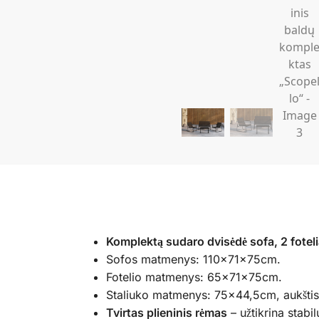
Komplektą sudaro dvisėdė sofa, 2 foteli
Sofos matmenys: 110x71x75cm.
Fotelio matmenys: 65x71x75cm.
Staliuko matmenys: 75×44,5cm, aukšti
Tvirtas plieninis rėmas
– užtikrina stabi