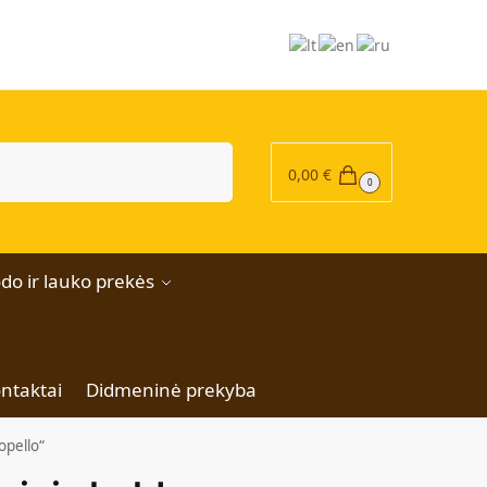
|
Ieškoti
0,00
€
0
do ir lauko prekės
ntaktai
Didmeninė prekyba
opello“