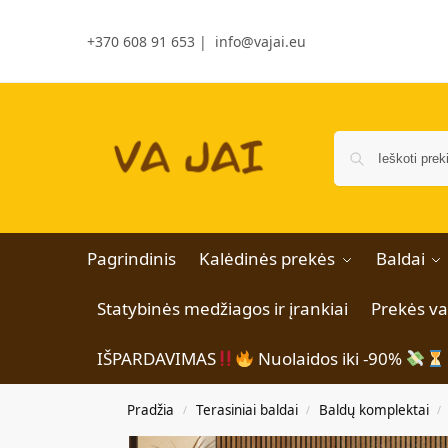
+370 608 91 653
|
info@vajai.eu
Pagrindinis
Kalėdinės prekės
Baldai
Statybinės medžiagos ir įrankiai
Prekės v
IŠPARDAVIMAS
Nuolaidos iki -90%
Pradžia
Terasiniai baldai
Baldų komplektai
/
/
/