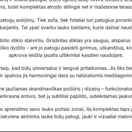
ės, todėl komplektas atrodo stilingai net ir mažesnėse tera
togų sėdėjimą. Tiek sofa, tiek foteliai turi patogius porankiu
aiduojantis. Tai ypač svarbu lauko baldams, kurie dažnai nau
nto stiklo stalviršiu. Grūdintas stiklas yra saugus, atsparus
tiško dydžio – ant jo patogu pasidėti gėrimus, užkandžius, k
apkrova leidžia jaustis užtikrintai kasdien naudojant.
taip, kad būtų universalus ir lengvai pritaikomas. Jis tiks ti
 ir spalvos jis harmoningai dera su natūraliomis medžiagomi
me jaučiamas skandinaviškas požiūris į dizainą – funkcionalu
erkrauna erdvės, bet ją subtiliai papildo, suteikdamas jauku
mžio sprendimo savo lauko poilsio zonai, šis komplektas taps 
kiekviena akimirka lauke būtų patogi, jauki ir vizualiai maloni