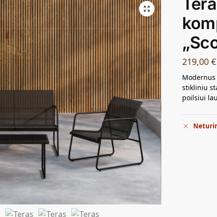
Tera
kom
„Sco
219,00
€
Modernus t
stikliniu 
poilsiui la
Neturi