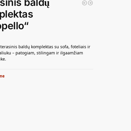
sinis baldų
plektas
pello“
erasinis baldų komplektas su sofa, foteliais ir
staliuku – patogiam, stilingam ir ilgaamžiam
uke.
me