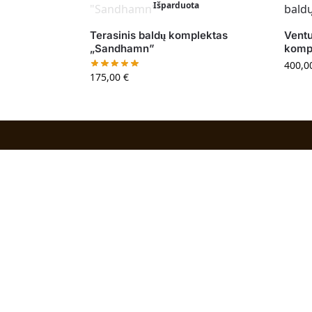
Išparduota
Terasinis baldų komplektas
Ventu
„Sandhamn”
kompl
400,0
175,00
€
Inform
Kontakta
Mano pa
Pirkimo 
Pristat
Grąžinim
Privatum