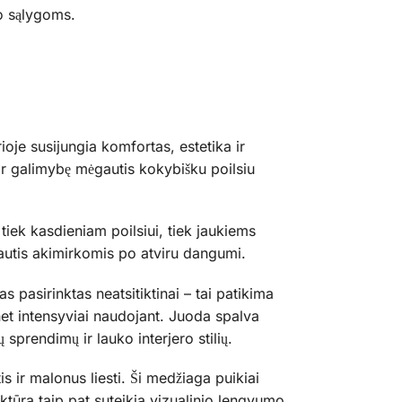
ko sąlygoms.
ioje susijungia komfortas, estetika ir
r galimybę mėgautis kokybišku poilsiu
 tiek kasdieniam poilsiui, tiek jaukiems
ėgautis akimirkomis po atviru dangumi.
s pasirinktas neatsitiktinai – tai patikima
 net intensyviai naudojant. Juoda spalva
 sprendimų ir lauko interjero stilių.
s ir malonus liesti. Ši medžiaga puikiai
ruktūra taip pat suteikia vizualinio lengvumo