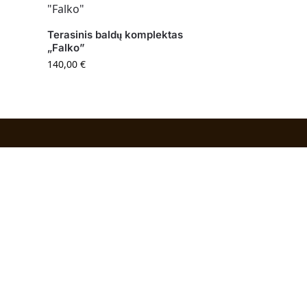
Terasinis baldų komplektas
„Falko”
140,00
€
Sekite mus
 Nr.:
Facebook
T-
3