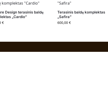
re Design terasinis baldų
Terasinis baldų komplektas
ektas „Cardio”
„Safira”
0
€
600,00
€
acija
Kontaktai
i
Individualios veiklos pažymos
991331
skyra
Adresas: Volungės g. 23-18, L
– pardavimo taisyklės
63176, Alytus
ymas
Pardavimai:
+370 608 91 65
o politika
Užsakymai:
+370 678 36 453
El. paštas:
info@vajai.eu
o politika