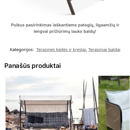
Puikus pasirinkimas ieškantiems patogių, ilgaamžių ir
lengvai prižiūrimų lauko baldų!
Kategorijos:
Terasinės kėdės ir krėslai
,
Terasiniai baldai
Panašūs produktai