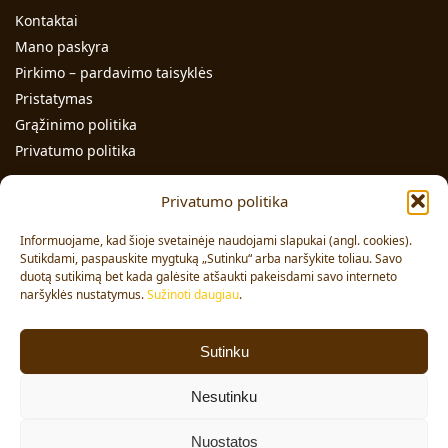
Kontaktai
Mano paskyra
Pirkimo – pardavimo taisyklės
Pristatymas
Grąžinimo politika
Privatumo politika
Kontaktai
Privatumo politika
Individualios veiklos pažymos Nr.: 991331
Informuojame, kad šioje svetainėje naudojami slapukai (angl. cookies).
Adresas: Volungės g. 23-18, LT-63176, Alytus
Sutikdami, paspauskite mygtuką „Sutinku“ arba naršykite toliau. Savo
duotą sutikimą bet kada galėsite atšaukti pakeisdami savo interneto
Pardavimai:
+370 608 91 653
naršyklės nustatymus.
Sužinoti daugiau
.
Užsakymai:
+370 678 36 453
El. paštas:
info@vajai.eu
Sutinku
Sekite mus
Nesutinku
Facebook
Nuostatos
© 2024 VAJAI. Visos teisės saugomos.