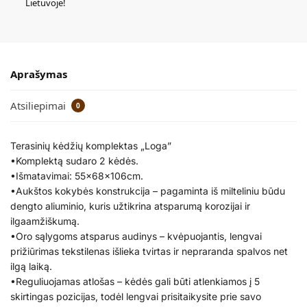
Lietuvoje!
Aprašymas
Atsiliepimai
0
Terasinių kėdžių komplektas „Loga”
•Komplektą sudaro 2 kėdės.
•Išmatavimai: 55x68x106cm.
•Aukštos kokybės konstrukcija – pagaminta iš milteliniu būdu
dengto aliuminio, kuris užtikrina atsparumą korozijai ir
ilgaamžiškumą.
•Oro sąlygoms atsparus audinys – kvėpuojantis, lengvai
prižiūrimas tekstilenas išlieka tvirtas ir nepraranda spalvos net
ilgą laiką.
•Reguliuojamas atlošas – kėdės gali būti atlenkiamos į 5
skirtingas pozicijas, todėl lengvai prisitaikysite prie savo