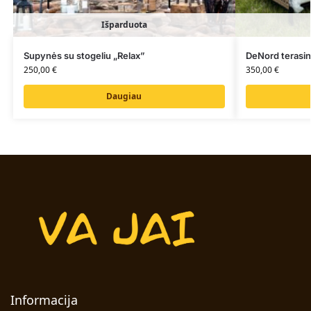
Išparduota
Supynės su stogeliu „Relax”
DeNord terasin
250,00
€
350,00
€
Daugiau
Informacija