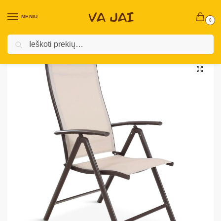
MENIU
0
Ieškoti
Pradžia
Terasiniai baldai
Terasinės kėdės ir krėslai
Terasinių kėdžių komplektas „Loga”
/
/
/