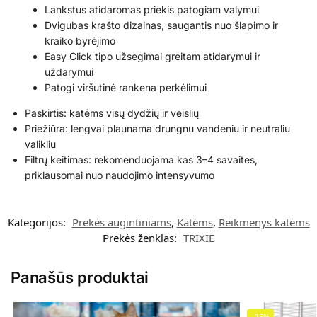
Lankstus atidaromas priekis patogiam valymui
Dvigubas krašto dizainas, saugantis nuo šlapimo ir
kraiko byrėjimo
Easy Click tipo užsegimai greitam atidarymui ir
uždarymui
Patogi viršutinė rankena perkėlimui
Paskirtis: katėms visų dydžių ir veislių
Priežiūra: lengvai plaunama drungnu vandeniu ir neutraliu
valikliu
Filtrų keitimas: rekomenduojama kas 3–4 savaites,
priklausomai nuo naudojimo intensyvumo
Kategorijos:
Prekės augintiniams
,
Katėms
,
Reikmenys katėms
Prekės ženklas:
TRIXIE
Panašūs produktai
-25%