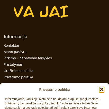
Informacija
Kontaktai
Mano paskyra
Pirkimo – pardavimo taisyklės
Pristatymas
Grąžinimo politika
Privatumo politika
Kontaktai
Privatumo politika
Individualios veiklos pažymos Nr.: 991331
Informuojame, kad šioje svetainėje naudojami slapukai (angl. cookies).
Adresas: Volungės g. 23-18, LT-63176, Alytus
Sutikdami, paspauskite mygtuką „Sutinku“ arba naršykite toliau. Savo
duotą sutikimą bet kada galėsite atšaukti pakeisdami savo interneto
Pardavimai:
+370 608 91 653