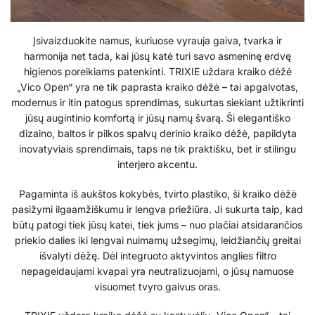
Įsivaizduokite namus, kuriuose vyrauja gaiva, tvarka ir
harmonija net tada, kai jūsų katė turi savo asmeninę erdvę
higienos poreikiams patenkinti. TRIXIE uždara kraiko dėžė
„Vico Open“ yra ne tik paprasta kraiko dėžė – tai apgalvotas,
modernus ir itin patogus sprendimas, sukurtas siekiant užtikrinti
jūsų augintinio komfortą ir jūsų namų švarą. Ši elegantiško
dizaino, baltos ir pilkos spalvų derinio kraiko dėžė, papildyta
inovatyviais sprendimais, taps ne tik praktišku, bet ir stilingu
interjero akcentu.
Pagaminta iš aukštos kokybės, tvirto plastiko, ši kraiko dėžė
pasižymi ilgaamžiškumu ir lengva priežiūra. Ji sukurta taip, kad
būtų patogi tiek jūsų katei, tiek jums – nuo plačiai atsidarančios
priekio dalies iki lengvai nuimamų užsegimų, leidžiančių greitai
išvalyti dėžę. Dėl integruoto aktyvintos anglies filtro
nepageidaujami kvapai yra neutralizuojami, o jūsų namuose
visuomet tvyro gaivus oras.