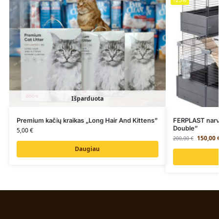
Išparduota
Premium kačių kraikas „Long Hair And Kittens”
FERPLAST narva
Double”
5,00
€
150,00
200,00
€
Daugiau