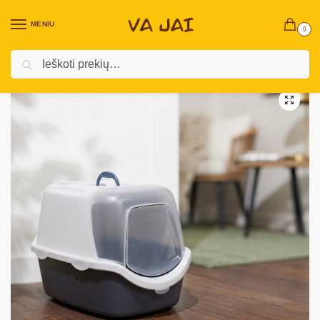
MENIU
0
Ieškoti
Pradžia
Prekės augintiniams
Katėms
Reikmenys katėms
TRIXIE uždara kraiko dėžė su kastuvėliu katėms „Vico Open“
/
/
/
/