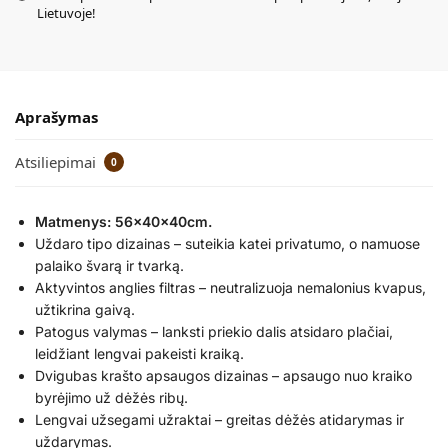
Lietuvoje!
Aprašymas
Atsiliepimai
0
Matmenys: 56x40x40cm.
Uždaro tipo dizainas – suteikia katei privatumo, o namuose
palaiko švarą ir tvarką.
Aktyvintos anglies filtras – neutralizuoja nemalonius kvapus,
užtikrina gaivą.
Patogus valymas – lanksti priekio dalis atsidaro plačiai,
leidžiant lengvai pakeisti kraiką.
Dvigubas krašto apsaugos dizainas – apsaugo nuo kraiko
byrėjimo už dėžės ribų.
Lengvai užsegami užraktai – greitas dėžės atidarymas ir
uždarymas.