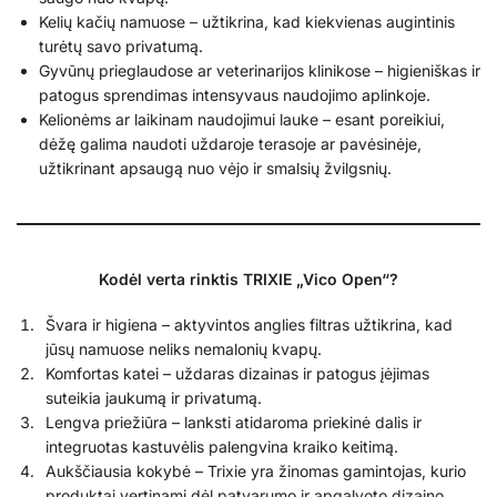
Kelių kačių namuose – užtikrina, kad kiekvienas augintinis
turėtų savo privatumą.
Gyvūnų prieglaudose ar veterinarijos klinikose – higieniškas ir
patogus sprendimas intensyvaus naudojimo aplinkoje.
Kelionėms ar laikinam naudojimui lauke – esant poreikiui,
dėžę galima naudoti uždaroje terasoje ar pavėsinėje,
užtikrinant apsaugą nuo vėjo ir smalsių žvilgsnių.
Kodėl verta rinktis TRIXIE „Vico Open“?
Švara ir higiena – aktyvintos anglies filtras užtikrina, kad
jūsų namuose neliks nemalonių kvapų.
Komfortas katei – uždaras dizainas ir patogus įėjimas
suteikia jaukumą ir privatumą.
Lengva priežiūra – lanksti atidaroma priekinė dalis ir
integruotas kastuvėlis palengvina kraiko keitimą.
Aukščiausia kokybė – Trixie yra žinomas gamintojas, kurio
produktai vertinami dėl patvarumo ir apgalvoto dizaino.