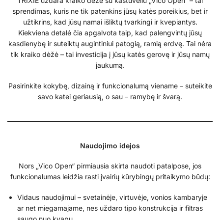
TRIXIE uždara kraiko dėžė su kastuvėliu „Vico Open“ – tai
sprendimas, kuris ne tik patenkins jūsų katės poreikius, bet ir
užtikrins, kad jūsų namai išliktų tvarkingi ir kvepiantys.
Kiekviena detalė čia apgalvota taip, kad palengvintų jūsų
kasdienybę ir suteiktų augintiniui patogią, ramią erdvę. Tai nėra
tik kraiko dėžė – tai investicija į jūsų katės gerovę ir jūsų namų
jaukumą.
Pasirinkite kokybę, dizainą ir funkcionalumą viename – suteikite
savo katei geriausią, o sau – ramybę ir švarą.
Naudojimo idejos
Nors „Vico Open“ pirmiausia skirta naudoti patalpose, jos
funkcionalumas leidžia rasti įvairių kūrybingų pritaikymo būdų:
Vidaus naudojimui – svetainėje, virtuvėje, vonios kambaryje
ar net miegamajame, nes uždaro tipo konstrukcija ir filtras
saugo nuo kvapų.