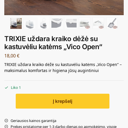
TRIXIE uždara kraiko dėžė su
kastuvėliu katėms „Vico Open“
18,00
€
TRIXIE uždara kraiko dėžė su kastuvėliu katėms „Vico Open“ –
maksimalus komfortas ir higiena jūsų augintiniui
Liko 1
Į krepšelį
Geriausios kainos garantija
Prekes pristatome per 1-3 darbo dienas po apmokėjimo, visoje