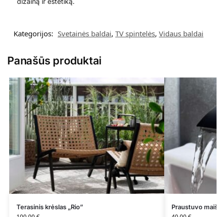
dizainą ir estetiką.
Kategorijos:
Svetainės baldai
,
TV spintelės
,
Vidaus baldai
Panašūs produktai
Terasinis krėslas „Rio”
Praustuvo mai
100,00
€
40,00
€