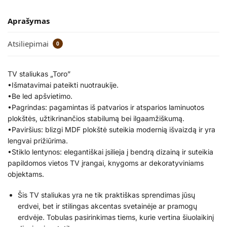
Aprašymas
Atsiliepimai
0
TV staliukas „Toro”
•Išmatavimai pateikti nuotraukije.
•Be led apšvietimo.
•Pagrindas: pagamintas iš patvarios ir atsparios laminuotos
plokštės, užtikrinančios stabilumą bei ilgaamžiškumą.
•Paviršius: blizgi MDF plokštė suteikia modernią išvaizdą ir yra
lengvai prižiūrima.
•Stiklo lentynos: elegantiškai įsilieja į bendrą dizainą ir suteikia
papildomos vietos TV įrangai, knygoms ar dekoratyviniams
objektams.
Šis TV staliukas yra ne tik praktiškas sprendimas jūsų
erdvei, bet ir stilingas akcentas svetainėje ar pramogų
erdvėje. Tobulas pasirinkimas tiems, kurie vertina šiuolaikinį