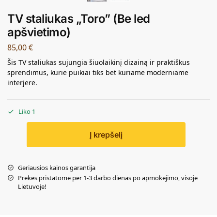
TV staliukas „Toro” (Be led
apšvietimo)
85,00
€
Šis TV staliukas sujungia šiuolaikinį dizainą ir praktiškus
sprendimus, kurie puikiai tiks bet kuriame moderniame
interjere.
Liko 1
Į krepšelį
Geriausios kainos garantija
Prekes pristatome per 1-3 darbo dienas po apmokėjimo, visoje
Lietuvoje!