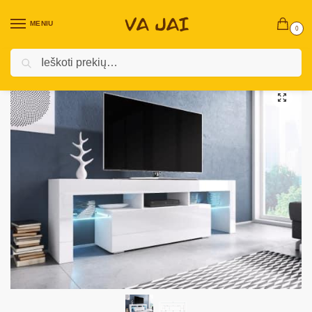
MENIU
0
Ieškoti
Pradžia
Vidaus baldai
Svetainės baldai
TV spintelės
TV staliukas „Toro” (Be led apšvietimo)
/
/
/
/