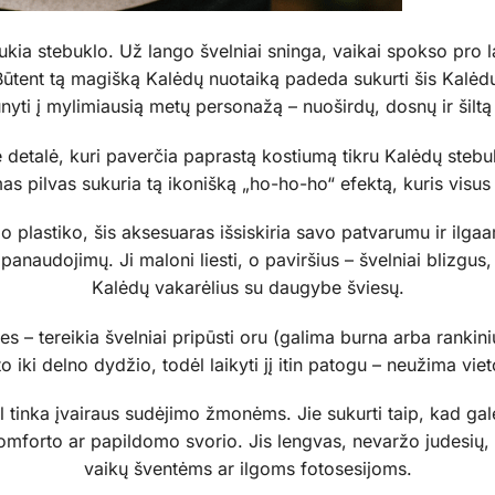
laukia stebuklo. Už lango švelniai sninga, vaikai spokso pro 
Būtent tą magišką Kalėdų nuotaiką padeda sukurti šis Kalėdų 
kūnyti į mylimiausią metų personažą – nuoširdų, dosnų ir šiltą
ė detalė, kuri paverčia paprastą kostiumą tikru Kalėdų stebu
as pilvas sukuria tą ikonišką „ho-ho-ho“ efektą, kuris visus 
 plastiko, šis aksesuaras išsiskiria savo patvarumu ir ilg
panaudojimų. Ji maloni liesti, o paviršius – švelniai blizgus, t
Kalėdų vakarėlius su daugybe šviesų.
 – tereikia švelniai pripūsti oru (galima burna arba rankini
to iki delno dydžio, todėl laikyti jį itin patogu – neužima viet
dėl tinka įvairaus sudėjimo žmonėms. Jie sukurti taip, kad gal
omforto ar papildomo svorio. Jis lengvas, nevaržo judesių
vaikų šventėms ar ilgoms fotosesijoms.