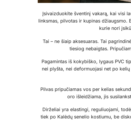
Įsivaizduokite šventinį vakarą, kai visi 
linksmas, pilvotas ir kupinas džiaugsmo. 
kurie nori įsi
Tai – ne šiaip aksesuaras. Tai pagrindin
tiesiog nebaigtas. Pripučiam
Pagamintas iš kokybiško, lygaus PVC tipo
nei plyšta, nei deformuojasi net po kelių 
Pilvas pripučiamas vos per kelias sekundes
oro išleidžiama, jis susilanks
Dirželiai yra elastingi, reguliuojami, to
tiek po Kalėdų senelio kostiumu, be disk