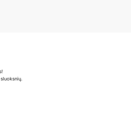
s!
 sluoksnių.