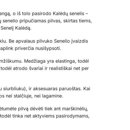
langą, o iš tolo pasirodo Kalėdų senelis –
senelio pripučiamas pilvas, skirtas tiems,
 Senelį Kalėdą.
klu. Be apvalaus pilvuko Senelio įvaizdis
aplink priverčia nusišypsoti.
aamžiškumu. Medžiaga yra elastinga, todėl
odėl atrodo švariai ir realistiškai net per
u siurbliuku), ir aksesuaras paruoštas. Kai
os nei stalčiuje, nei lagamine.
ėtumėte pilvą dėvėti tiek ant marškinėlių,
, todėl tinka net aktyviems pasirodymams,