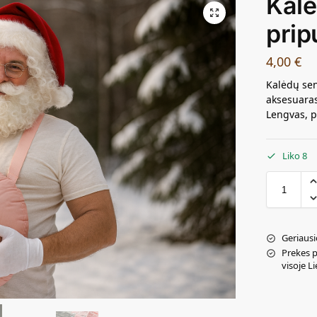
Kalė
prip
4,00
€
Kalėdų sen
aksesuaras,
Lengvas, p
Liko 8
Geriausi
Prekes 
visoje L