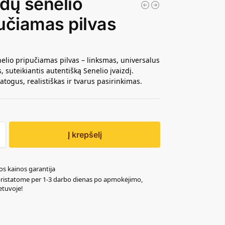
dų senelio
učiamas pilvas
elio pripučiamas pilvas – linksmas, universalus
 suteikiantis autentišką Senelio įvaizdį.
atogus, realistiškas ir tvarus pasirinkimas.
Į krepšelį
os kainos garantija
pristatome per 1-3 darbo dienas po apmokėjimo,
ietuvoje!