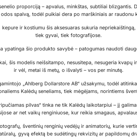
senelio proporciją – apvalus, minkštas, subtiliai blizgantis. D
ą odos spalvą, todėl puikiai dera po marškiniais ar raudonu 
kepure ir kostiumu šis aksesuaras sukuria nepriekaištingą, re
tiek gyvai, tiek fotografijose.
na ypatinga šio produkto savybė – patogumas naudoti dauge
lvukai, šis modelis neišsitampo, nesusitepa, nesugeria kvapų
ir vėl, metai iš metų, o išvalyti – vos per minutę.
gamintojo „Ahlberg Dollarstore AB“ užsakymu, todėl atitink
onaliems Kalėdų seneliams, tiek mėgėjams, norintiems šventi
pučiamas pilvas“ tinka ne tik Kalėdų laikotarpiui – jį gali
sijose ar net vaikų renginiuose, kur reikia smagaus, apvalau
otografų, šventinių renginių vedėjų ir animatorių, kurie vert
atūralų, gyvą efektą be sudėtingų rekvizitų ar papildomų dr