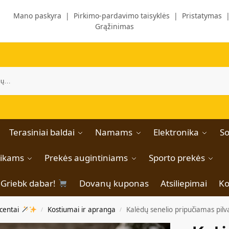
Mano paskyra
|
Pirkimo-pardavimo taisyklės
|
Pristatymas
Grąžinimas
Terasiniai baldai
Namams
Elektronika
So
aikams
Prekės augintiniams
Sporto prekės
Griebk dabar!
Dovanų kuponas
Atsiliepimai
Ko
centai
Kostiumai ir apranga
Kalėdų senelio pripučiamas pilv
/
/