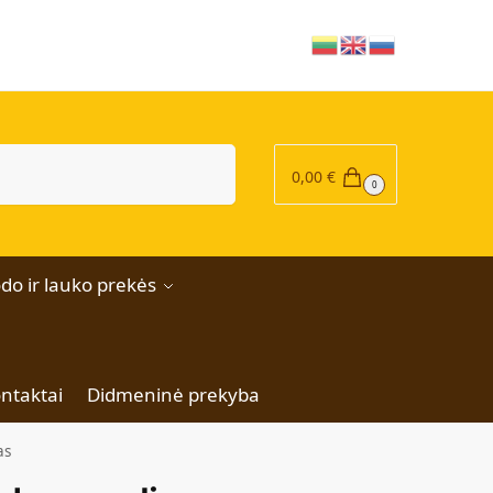
|
Ieškoti
0,00
€
0
do ir lauko prekės
ntaktai
Didmeninė prekyba
as