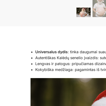
Universalus dydis
: tinka daugumai suau
Autentiškas Kalėdų senelio įvaizdis: sute
Lengvas ir patogus: pripučiamas dizainas
Kokybiška medžiaga: pagamintas iš tvirt