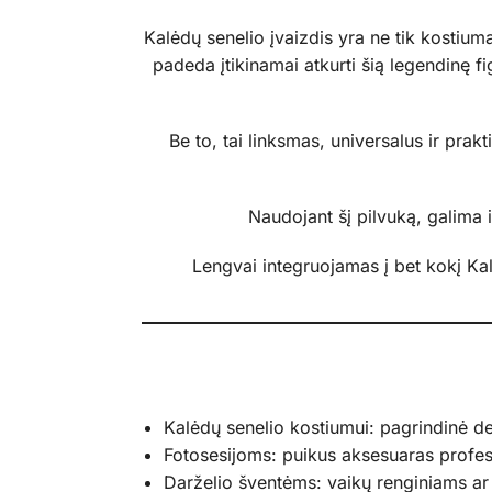
Kalėdų senelio įvaizdis yra ne tik kostiuma
padeda įtikinamai atkurti šią legendinę fig
Be to, tai linksmas, universalus ir prak
Naudojant šį pilvuką, galima
Lengvai integruojamas į bet kokį Ka
Kalėdų senelio kostiumui: pagrindinė det
Fotosesijoms: puikus aksesuaras profe
Darželio šventėms: vaikų renginiams ar