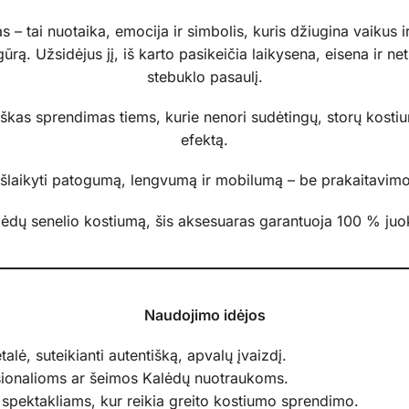
s – tai nuotaika, emocija ir simbolis, kuris džiugina vaikus 
ūrą. Užsidėjus jį, iš karto pasikeičia laikysena, eisena ir net
stebuklo pasaulį.
tiškas sprendimas tiems, kurie nenori sudėtingų, storų kostium
efektą.
 išlaikyti patogumą, lengvumą ir mobilumą – be prakaitavimo
lėdų senelio kostiumą, šis aksesuaras garantuoja 100 % juo
Naudojimo idėjos
alė, suteikianti autentišką, apvalų įvaizdį.
sionalioms ar šeimos Kalėdų nuotraukoms.
 spektakliams, kur reikia greito kostiumo sprendimo.