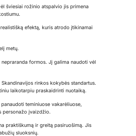
ėl šviesiai rožinio atspalvio jis primena
kostiumu.
alistišką efektą, kuris atrodo įtikinamai
lį metų.
 ir nepraranda formos. Jį galima naudoti vėl
a Skandinavijos rinkos kokybės standartus.
niu laikotarpiu praskaidrinti nuotaiką.
ma panaudoti teminiuose vakarėliuose,
s personažo įvaizdžio.
ina praktiškumą ir greitą pasiruošimą. Jis
abužių sluoksnių.