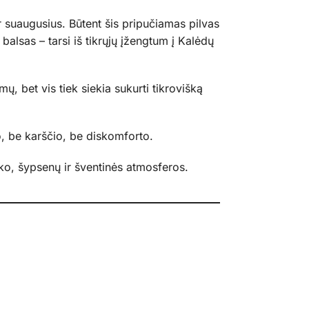
ir suaugusius. Būtent šis pripučiamas pilvas
 balsas – tarsi iš tikrųjų įžengtum į Kalėdų
ų, bet vis tiek siekia sukurti tikrovišką
, be karščio, be diskomforto.
ko, šypsenų ir šventinės atmosferos.