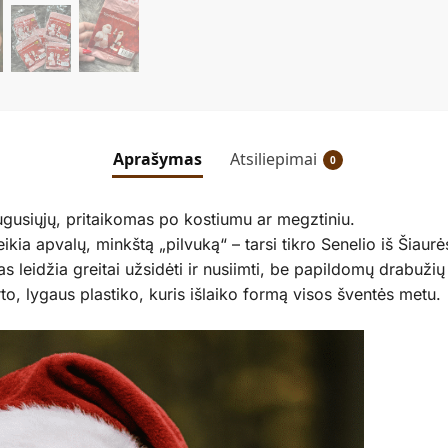
Aprašymas
Atsiliepimai
0
gusiųjų, pritaikomas po kostiumu ar megztiniu.
ikia apvalų, minkštą „pilvuką“ – tarsi tikro Senelio iš Šiaurė
 leidžia greitai užsidėti ir nusiimti, be papildomų drabužių
o, lygaus plastiko, kuris išlaiko formą visos šventės metu.