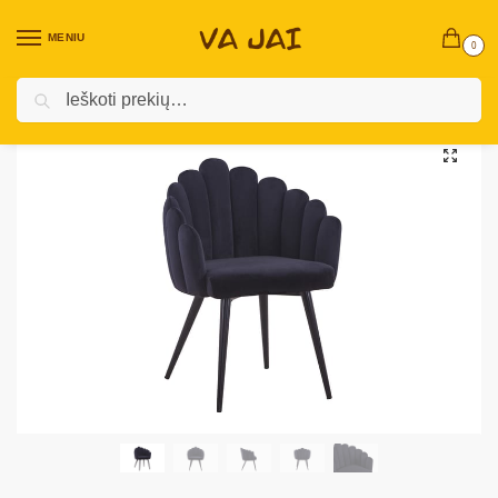
MENIU
0
Ieškoti
Pradžia
Vidaus baldai
Valgomojo kėdė „Saxdelen”
/
/