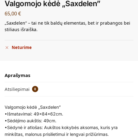
Valgomojo kėdė „Saxdelen”
65,00
€
„Saxdelen“ – tai ne tik baldų elementas, bet ir prabangos bei
stiliaus išraiška.
Neturime
Aprašymas
Atsiliepimai
0
Valgomojo kėdė „Saxdelen”
•Išmatavimai: 49x84x62cm.
•Sėdėjimo aukštis: 49cm.
•Sėdynė ir atlošas: Aukštos kokybės aksomas, kuris yra
minkštas, malonus prisilietimui ir lengvai prižiūrimas.