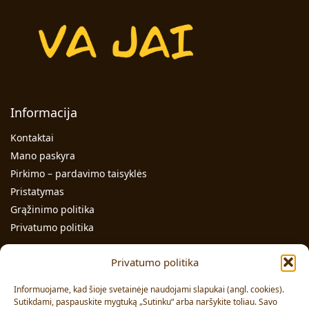
Informacija
Kontaktai
Mano paskyra
Pirkimo – pardavimo taisyklės
Pristatymas
Grąžinimo politika
Privatumo politika
Kontaktai
Privatumo politika
Individualios veiklos pažymos Nr.: 991331
Informuojame, kad šioje svetainėje naudojami slapukai (angl. cookies).
Adresas: Volungės g. 23-18, LT-63176, Alytus
Sutikdami, paspauskite mygtuką „Sutinku“ arba naršykite toliau. Savo