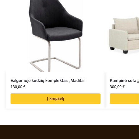
Valgomojo kėdžių komplektas „Madita”
Kampinė sofa „
130,00
€
300,00
€
Į krepšelį