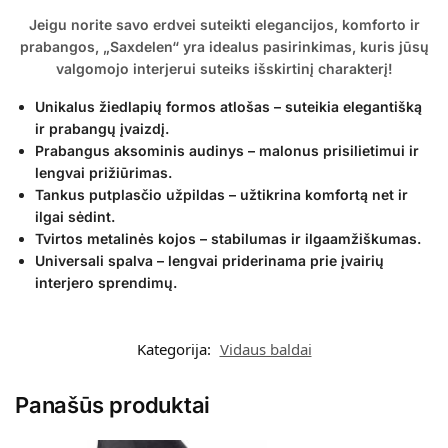
Jeigu norite savo erdvei suteikti elegancijos, komforto ir
prabangos, „Saxdelen“ yra idealus pasirinkimas, kuris jūsų
valgomojo interjerui suteiks išskirtinį charakterį!
Unikalus žiedlapių formos atlošas – suteikia elegantišką
ir prabangų įvaizdį.
Prabangus aksominis audinys – malonus prisilietimui ir
lengvai prižiūrimas.
Tankus putplasčio užpildas – užtikrina komfortą net ir
ilgai sėdint.
Tvirtos metalinės kojos – stabilumas ir ilgaamžiškumas.
Universali spalva – lengvai priderinama prie įvairių
interjero sprendimų.
Kategorija:
Vidaus baldai
Panašūs produktai