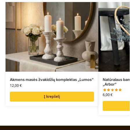
Akmens masės žvakidžių komplektas „Lumos”
Natūralaus ba
„Arbor”
12,00
€
6,00
€
Į krepšelį