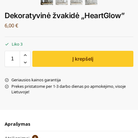
Dekoratyvinė žvakidė „HeartGlow”
6,00
€
Liko 3
Į krepšelį
Geriausios kainos garantija
Prekes pristatome per 1-3 darbo dienas po apmokėjimo, visoje
Lietuvoje!
Aprašymas
Atsiliepimai
0