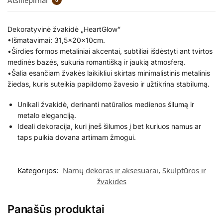
Dekoratyvinė žvakidė „HeartGlow”
•Išmatavimai: 31,5x20x10cm.
•Širdies formos metaliniai akcentai, subtiliai išdėstyti ant tvirtos
medinės bazės, sukuria romantišką ir jaukią atmosferą.
•Šalia esančiam žvakės laikikliui skirtas minimalistinis metalinis
žiedas, kuris suteikia papildomo žavesio ir užtikrina stabilumą.
Unikali žvakidė, derinanti natūralios medienos šilumą ir
metalo eleganciją.
Ideali dekoracija, kuri įneš šilumos į bet kuriuos namus ar
taps puikia dovana artimam žmogui.
Kategorijos:
Namų dekoras ir aksesuarai
,
Skulptūros ir
žvakidės
Panašūs produktai