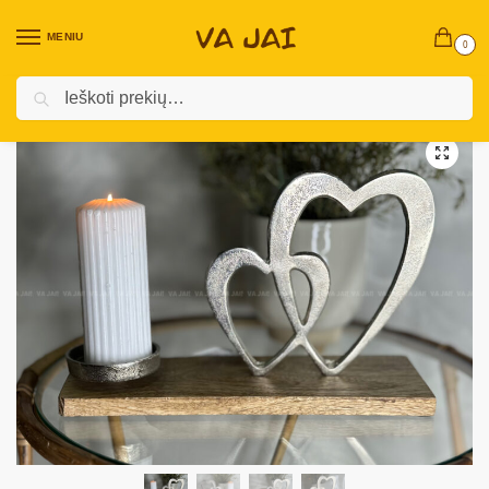
MENIU
0
Ieškoti
Pradžia
Namų dekoras ir aksesuarai
Skulptūros ir žvakidės
Dekoratyvinė žvakidė „HeartGlow”
/
/
/