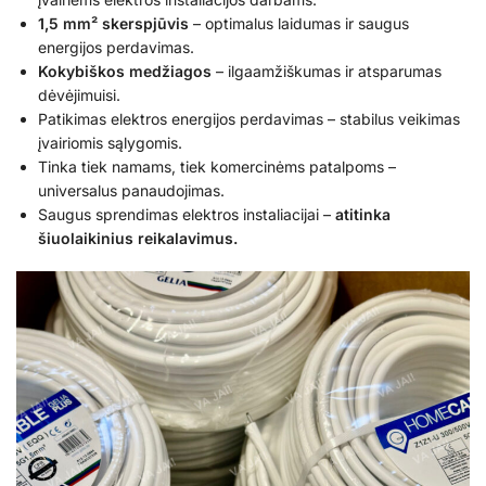
1,5 mm² skerspjūvis
– optimalus laidumas ir saugus
energijos perdavimas.
Kokybiškos medžiagos
– ilgaamžiškumas ir atsparumas
dėvėjimuisi.
Patikimas elektros energijos perdavimas – stabilus veikimas
įvairiomis sąlygomis.
Tinka tiek namams, tiek komercinėms patalpoms –
universalus panaudojimas.
Saugus sprendimas elektros instaliacijai –
atitinka
šiuolaikinius reikalavimus.