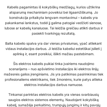
Kabelis pagamintas iš kokybiškų medžiagų, kurios užtikrina
atsparumą mechaniniam poveikiui bei ilgaamžiškumą. Jo
konstrukcija pritaikyta lengvam montavimui – kabelis yra
pakankamai lankstus, todėl jį galima patogiai vedžioti sienose,
lubose ar kabelių kanaluose. Tai leidžia greičiau atlikti darbus ir
pasiekti tvarkingą rezultatą.
Balta kabelio spalva yra dar vienas privalumas, ypač atliekant
vidaus instaliacijos darbus. Ji leidžia kabeliui estetiškai įsilieti į
aplinką ir, esant poreikiui, išlikti mažiau pastebimam.
Šis elektros kabelis puikiai tinka įvairiems naudojimo
scenarijams – nuo apšvietimo instaliacijos iki elektros linijų
mažesnės galios įrenginiams. Jis yra patikimas pasirinkimas tiek
profesionaliems elektrikams, tiek žmonėms, kurie patys atlieka
elektros instaliacijos darbus namuose.
Tinkamai parinktas elektros kabelis yra vienas svarbiausių
saugios elektros sistemos elementų. Naudojant kokybišką
kabelį, sumažėja perkaitimo, trumpųjų jungimų ir kitų pavojų