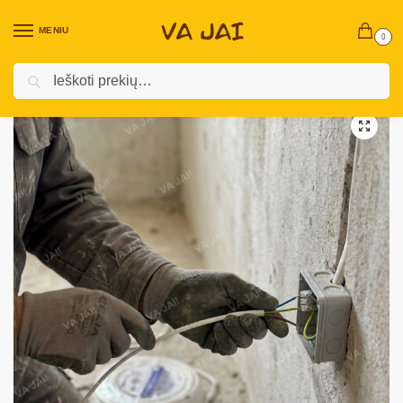
MENIU
0
Ieškoti
Pradžia
Elektronika
Elektronikos priedai ir aksesuarai
GELIA elektros instaliacijos kabelis 50 metrų
/
/
/