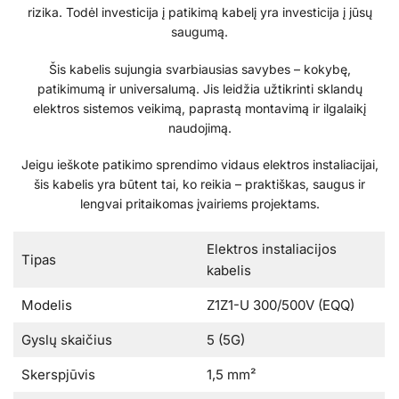
rizika. Todėl investicija į patikimą kabelį yra investicija į jūsų
saugumą.
Šis kabelis sujungia svarbiausias savybes – kokybę,
patikimumą ir universalumą. Jis leidžia užtikrinti sklandų
elektros sistemos veikimą, paprastą montavimą ir ilgalaikį
naudojimą.
Jeigu ieškote patikimo sprendimo vidaus elektros instaliacijai,
šis kabelis yra būtent tai, ko reikia – praktiškas, saugus ir
lengvai pritaikomas įvairiems projektams.
Elektros instaliacijos
Tipas
kabelis
Modelis
Z1Z1-U 300/500V (EQQ)
Gyslų skaičius
5 (5G)
Skerspjūvis
1,5 mm²