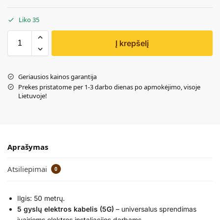
Liko 35
Į krepšelį
Geriausios kainos garantija
Prekes pristatome per 1-3 darbo dienas po apmokėjimo, visoje
Lietuvoje!
Aprašymas
Atsiliepimai
0
Ilgis: 50 metrų.
5 gyslų elektros kabelis (5G)
– universalus sprendimas
įvairiems elektros instaliacijos darbams.