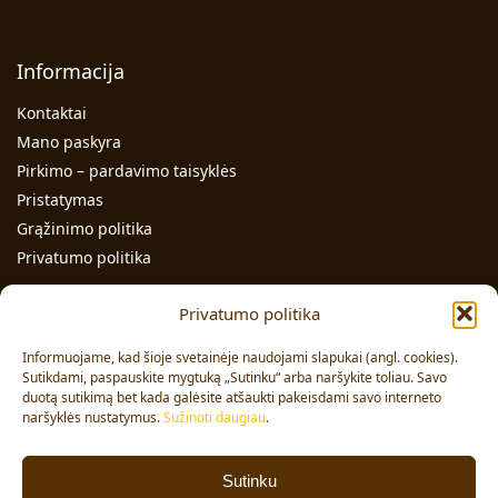
Informacija
Kontaktai
Mano paskyra
Pirkimo – pardavimo taisyklės
Pristatymas
Grąžinimo politika
Privatumo politika
Kontaktai
Privatumo politika
Individualios veiklos pažymos Nr.: 991331
Informuojame, kad šioje svetainėje naudojami slapukai (angl. cookies).
Adresas: Volungės g. 23-18, LT-63176, Alytus
Sutikdami, paspauskite mygtuką „Sutinku“ arba naršykite toliau. Savo
duotą sutikimą bet kada galėsite atšaukti pakeisdami savo interneto
Pardavimai:
+370 608 91 653
naršyklės nustatymus.
Sužinoti daugiau
.
Užsakymai:
+370 678 36 453
El. paštas:
info@vajai.eu
Sutinku
Sekite mus