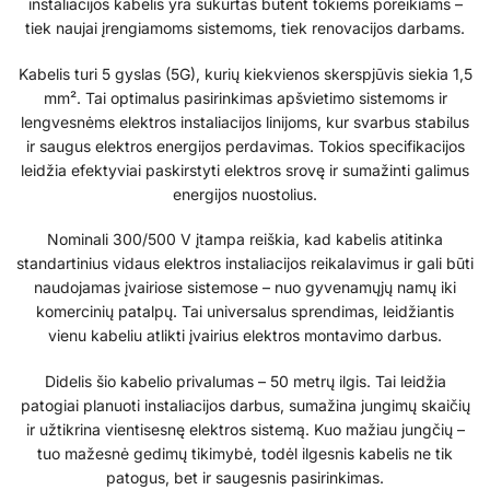
instaliacijos kabelis yra sukurtas būtent tokiems poreikiams –
tiek naujai įrengiamoms sistemoms, tiek renovacijos darbams.
Kabelis turi 5 gyslas (5G), kurių kiekvienos skerspjūvis siekia 1,5
mm². Tai optimalus pasirinkimas apšvietimo sistemoms ir
lengvesnėms elektros instaliacijos linijoms, kur svarbus stabilus
ir saugus elektros energijos perdavimas. Tokios specifikacijos
leidžia efektyviai paskirstyti elektros srovę ir sumažinti galimus
energijos nuostolius.
Nominali 300/500 V įtampa reiškia, kad kabelis atitinka
standartinius vidaus elektros instaliacijos reikalavimus ir gali būti
naudojamas įvairiose sistemose – nuo gyvenamųjų namų iki
komercinių patalpų. Tai universalus sprendimas, leidžiantis
vienu kabeliu atlikti įvairius elektros montavimo darbus.
Didelis šio kabelio privalumas – 50 metrų ilgis. Tai leidžia
patogiai planuoti instaliacijos darbus, sumažina jungimų skaičių
ir užtikrina vientisesnę elektros sistemą. Kuo mažiau jungčių –
tuo mažesnė gedimų tikimybė, todėl ilgesnis kabelis ne tik
patogus, bet ir saugesnis pasirinkimas.