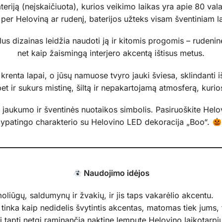
iją (neįskaičiuota), kurios veikimo laikas yra apie 80 valan
per Heloviną ar rudenį, baterijos užteks visam šventiniam la
ilus dizainas leidžia naudoti ją ir kitomis progomis – rude
net kaip žaismingą interjero akcentą ištisus metus.
krenta lapai, o jūsų namuose tvyro jauki šviesa, sklindanti 
t ir sukurs mistinę, šiltą ir nepakartojamą atmosferą, kurio
s, jaukumo ir šventinės nuotaikos simbolis. Pasiruoškite Hel
ypatingo charakterio su Helovino LED dekoracija „Boo“.
Naudojimo idėjos
liūgų, saldumynų ir žvakių, ir jis taps vakarėlio akcentu.
 tinka kaip nedidelis švytintis akcentas, matomas tiek jums, 
i tapti netgi raminančia naktine lempute Helovino laikotarpi