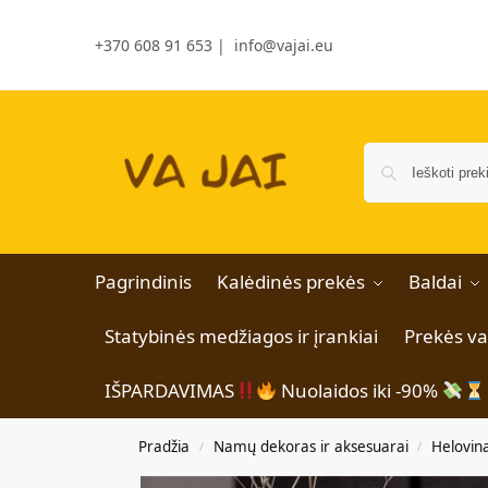
+370 608 91 653
|
info@vajai.eu
Pagrindinis
Kalėdinės prekės
Baldai
Statybinės medžiagos ir įrankiai
Prekės v
IŠPARDAVIMAS
Nuolaidos iki -90%
Pradžia
Namų dekoras ir aksesuarai
Helovin
/
/