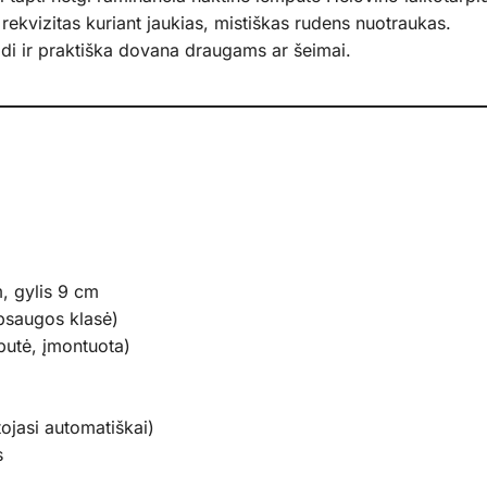
rekvizitas kuriant jaukias, mistiškas rudens nuotraukas.
lidi ir praktiška dovana draugams ar šeimai.
m, gylis 9 cm
psaugos klasė)
putė, įmontuota)
tojasi automatiškai)
s