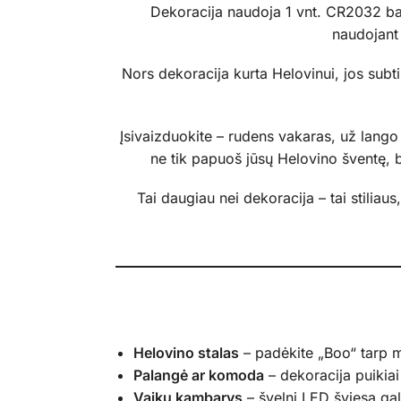
Dekoracija naudoja 1 vnt. CR2032 bater
naudojant 
Nors dekoracija kurta Helovinui, jos subt
Įsivaizduokite – rudens vakaras, už lango 
ne tik papuoš jūsų Helovino šventę, be
Tai daugiau nei dekoracija – tai stiliau
Helovino stalas
– padėkite „Boo“ tarp mo
Palangė ar komoda
– dekoracija puikiai
Vaikų kambarys
– švelni LED šviesa gal