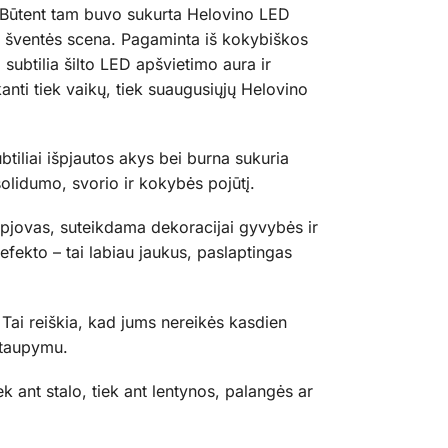
o. Būtent tam buvo sukurta Helovino LED
a šventės scena. Pagaminta iš kokybiškos
 subtilia šilto LED apšvietimo aura ir
nkanti tiek vaikų, tiek suaugusiųjų Helovino
btiliai išpjautos akys bei burna sukuria
solidumo, svorio ir kokybės pojūtį.
 išpjovas, suteikdama dekoracijai gyvybės ir
efekto – tai labiau jaukus, paslaptingas
. Tai reiškia, kad jums nereikės kasdien
s taupymu.
k ant stalo, tiek ant lentynos, palangės ar