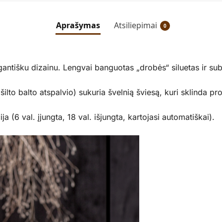
Aprašymas
Atsiliepimai
0
egantišku dizainu. Lengvai banguotas „drobės“ siluetas ir subt
šilto balto atspalvio) sukuria švelnią šviesą, kuri sklinda p
a (6 val. įjungta, 18 val. išjungta, kartojasi automatiškai).