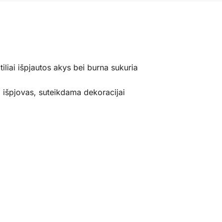
iliai išpjautos akys bei burna sukuria
ro išpjovas, suteikdama dekoracijai