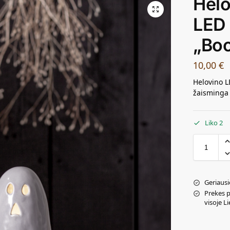
Helo
LED 
„Bo
10,00
€
Helovino L
žaisminga 
Liko 2
Geriausi
Prekes 
visoje L