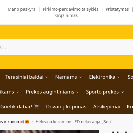
Mano paskyra
|
Pirkimo-pardavimo taisyklės
|
Pristatymas
Grąžinimas
Terasiniai baldai
Namams
Elektronika
So
aikams
Prekės augintiniams
Sporto prekės
Griebk dabar!
Dovanų kuponas
Atsiliepimai
Ko
as ir ruduo
Helovino keraminė LED dekoracija „Boo“
/