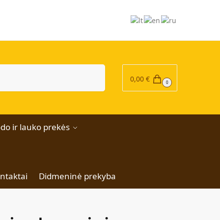
|
Ieškoti
0,00
€
0
do ir lauko prekės
ntaktai
Didmeninė prekyba