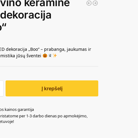
vino keraminė
dekoracija
o“
ED dekoracija „Boo“ – prabanga, jaukumas ir
mistika jūsų šventei
Į krepšelį
os kainos garantija
pristatome per 1-3 darbo dienas po apmokėjimo,
ietuvoje!