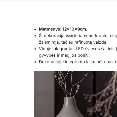
Matmenys: 12x10x9cm.
Ši dekoracija išsiskiria neperkrautu, el
žaismingą, tačiau rafinuotą vaizdą.
Viduje integruotas LED šviesos šaltinis (
gyvybės ir magijos pojūtį.
Dekoracijoje integruota laikmačio funkcij