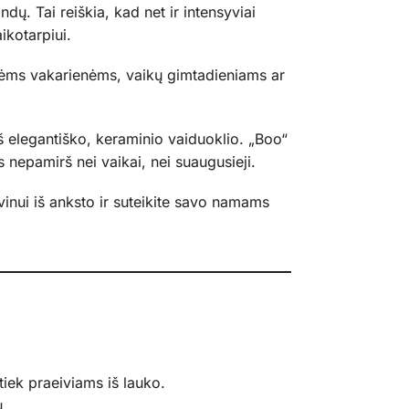
dų. Tai reiškia, kad net ir intensyviai
ikotarpiui.
ninėms vakarienėms, vaikų gimtadieniams ar
iš elegantiško, keraminio vaiduoklio. „Boo“
s nepamirš nei vaikai, nei suaugusieji.
ovinui iš anksto ir suteikite savo namams
tiek praeiviams iš lauko.
u.