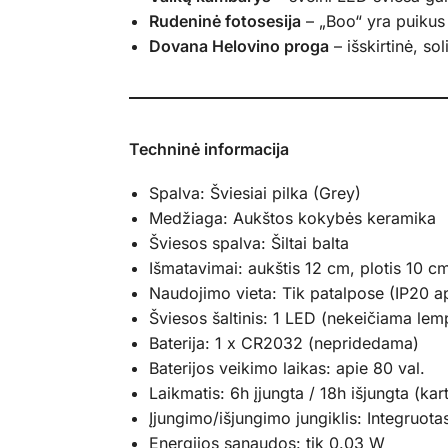
Rudeninė fotosesija
– „Boo“ yra puikus 
Dovana Helovino proga
– išskirtinė, so
Techninė informacija
Spalva: Šviesiai pilka (Grey)
Medžiaga: Aukštos kokybės keramika
Šviesos spalva: Šiltai balta
Išmatavimai: aukštis 12 cm, plotis 10 c
Naudojimo vieta: Tik patalpose (IP20 a
Šviesos šaltinis: 1 LED (nekeičiama lem
Baterija: 1 x CR2032 (nepridedama)
Baterijos veikimo laikas: apie 80 val.
Laikmatis: 6h įjungta / 18h išjungta (kar
Įjungimo/išjungimo jungiklis: Integruota
Energijos sąnaudos: tik 0.03 W