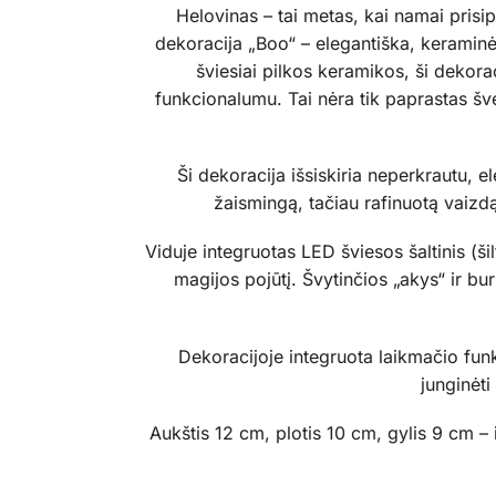
Helovinas – tai metas, kai namai prisi
dekoracija „Boo“ – elegantiška, keramin
šviesiai pilkos keramikos, ši dekorac
funkcionalumu. Tai nėra tik paprastas švent
Ši dekoracija išsiskiria neperkrautu, e
žaismingą, tačiau rafinuotą vaizdą
Viduje integruotas LED šviesos šaltinis (ši
magijos pojūtį. Švytinčios „akys“ ir bu
Dekoracijoje integruota laikmačio funkc
junginėti
Aukštis 12 cm, plotis 10 cm, gylis 9 cm – 