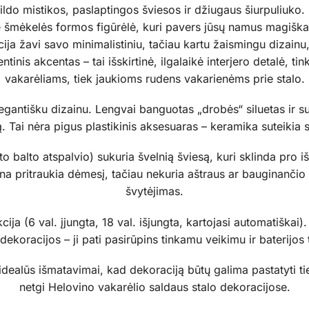
pildo mistikos, paslaptingos šviesos ir džiugaus šiurpuliuk
ė šmėkelės formos figūrėlė, kuri pavers jūsų namus magišk
ija žavi savo minimalistiniu, tačiau kartu žaismingu dizainu,
inis akcentas – tai išskirtinė, ilgalaikė interjero detalė, ti
vakarėliams, tiek jaukioms rudens vakarienėms prie stalo.
legantišku dizainu. Lengvai banguotas „drobės“ siluetas ir su
. Tai nėra pigus plastikinis aksesuaras – keramika suteikia 
lto balto atspalvio) sukuria švelnią šviesą, kuri sklinda pro
rna pritraukia dėmesį, tačiau nekuria aštraus ar bauginančio 
švytėjimas.
ija (6 val. įjungta, 18 val. išjungta, kartojasi automatiškai)
 dekoracijos – ji pati pasirūpins tinkamu veikimu ir baterijo
idealūs išmatavimai, kad dekoraciją būtų galima pastatyti tie
netgi Helovino vakarėlio saldaus stalo dekoracijose.