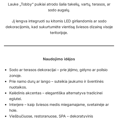
Lauke „Tobby“ puikiai atrodo šalia takelių, vartų, terasos, ar
sodo augalų.
Jį lengva integruoti su kitomis LED girliandomis ar sodo
dekoracijomis, kad sukurtumėte vientisą šviesos dizainą visoje
teritorijoje.
Naudojimo idėjos
Sodo ar terasos dekoracijai – prie įėjimo, gėlyno ar poilsio
zonoje.
Prie namo durų ar lango – suteikia jaukumo ir šventinės
nuotaikos.
Kalėdinis akcentas – elegantiška alternatyva tradicinei
eglutei.
Interjere – kaip šviesos medis miegamajame, svetainėje ar
hole.
Viešbučiuose, restoranuose, SPA – dekoratyvinis