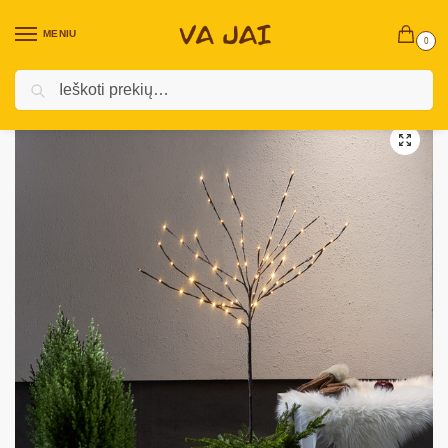
MENIU
0
Ieškoti
Pradžia
Kalėdinės prekės
Dirbtinės eglutės, medeliai, vainikai ir eglės šakos
/
/