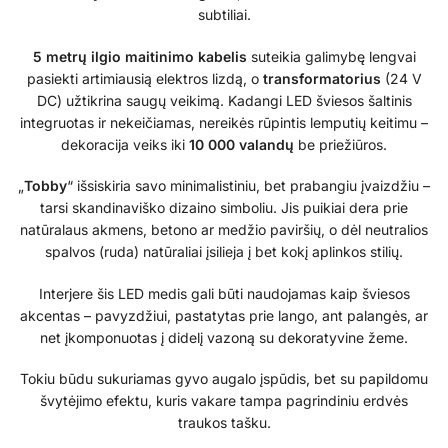
subtiliai.
5 metrų ilgio maitinimo kabelis
suteikia galimybę lengvai
pasiekti artimiausią elektros lizdą, o
transformatorius
(24 V
DC) užtikrina saugų veikimą. Kadangi LED šviesos šaltinis
integruotas ir nekeičiamas, nereikės rūpintis lemputių keitimu –
dekoracija veiks iki
10 000 valandų
be priežiūros.
„
Tobby
“ išsiskiria savo minimalistiniu, bet prabangiu įvaizdžiu –
tarsi skandinaviško dizaino simboliu. Jis puikiai dera prie
natūralaus akmens, betono ar medžio paviršių, o dėl neutralios
spalvos (ruda) natūraliai įsilieja į bet kokį aplinkos stilių.
Interjere šis LED medis gali būti naudojamas kaip šviesos
akcentas – pavyzdžiui, pastatytas prie lango, ant palangės, ar
net įkomponuotas į didelį vazoną su dekoratyvine žeme.
Tokiu būdu sukuriamas gyvo augalo įspūdis, bet su papildomu
švytėjimo efektu, kuris vakare tampa pagrindiniu erdvės
traukos tašku.