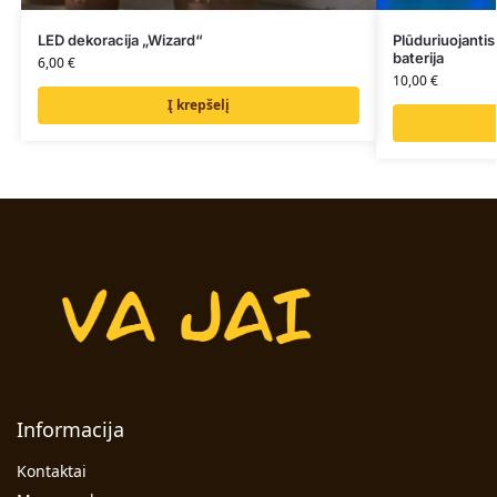
LED dekoracija „Wizard“
Plūduriuojanti
baterija
6,00
€
10,00
€
Į krepšelį
Informacija
Kontaktai