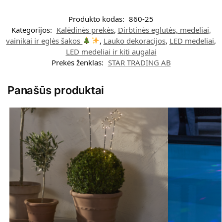
Produkto kodas:
860-25
Kategorijos:
Kalėdinės prekės
,
Dirbtinės eglutės, medeliai,
vainikai ir eglės šakos
,
Lauko dekoracijos
,
LED medeliai
,
LED medeliai ir kiti augalai
Prekės ženklas:
STAR TRADING AB
Panašūs produktai