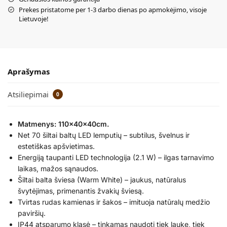
Prekes pristatome per 1-3 darbo dienas po apmokėjimo, visoje
Lietuvoje!
Aprašymas
Atsiliepimai
0
Matmenys: 110x40x40cm.
Net 70 šiltai baltų LED lemputių – subtilus, švelnus ir
estetiškas apšvietimas.
Energiją taupanti LED technologija (2.1 W) – ilgas tarnavimo
laikas, mažos sąnaudos.
Šiltai balta šviesa (Warm White) – jaukus, natūralus
švytėjimas, primenantis žvakių šviesą.
Tvirtas rudas kamienas ir šakos – imituoja natūralų medžio
paviršių.
IP44 atsparumo klasė – tinkamas naudoti tiek lauke, tiek