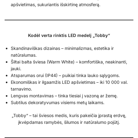
apšvietimas, sukuriantis išskirtinę atmosferą.
Kodėl verta rinktis LED medelį „Tobby“
Skandinaviškas dizainas – minimalizmas, estetika ir
natūralumas.
Šiltai balta šviesa (Warm White) – komfortiška, neakinanti,
jauki.
Atsparumas orui (IP44) – puikiai tinka lauko sąlygoms.
Ekonomiškas ir ilgaamžis LED apšvietimas – iki 10 000 val.
tarnavimo.
Lengvas montavimas – tinka tiesiai į vazoną ar žemę.
Subtilus dekoratyvumas visiems metų laikams.
„Tobby“ – tai šviesos medis, kuris pakeičia įprastą erdvę,
įkvėpdamas ramybės, šilumos ir natūralumo pojūtį.