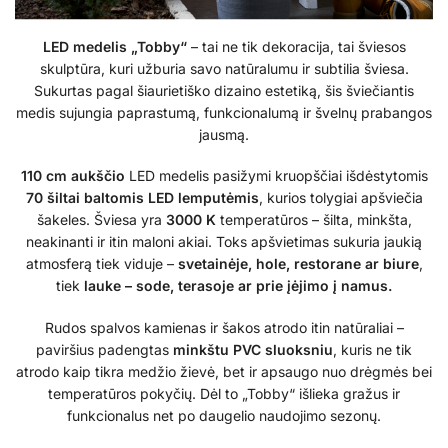
LED medelis „Tobby“
– tai ne tik dekoracija, tai šviesos
skulptūra, kuri užburia savo natūralumu ir subtilia šviesa.
Sukurtas pagal šiaurietiško dizaino estetiką, šis šviečiantis
medis sujungia paprastumą, funkcionalumą ir švelnų prabangos
jausmą.
110 cm aukščio
LED medelis pasižymi kruopščiai išdėstytomis
70 šiltai baltomis LED lemputėmis
, kurios tolygiai apšviečia
šakeles. Šviesa yra
3000 K
temperatūros – šilta, minkšta,
neakinanti ir itin maloni akiai. Toks apšvietimas sukuria jaukią
atmosferą tiek viduje –
svetainėje, hole, restorane ar biure
,
tiek
lauke – sode, terasoje ar prie įėjimo į namus.
Rudos spalvos kamienas ir šakos atrodo itin natūraliai –
paviršius padengtas
minkštu PVC sluoksniu
, kuris ne tik
atrodo kaip tikra medžio žievė, bet ir apsaugo nuo drėgmės bei
temperatūros pokyčių. Dėl to „Tobby“ išlieka gražus ir
funkcionalus net po daugelio naudojimo sezonų.