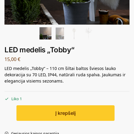
LED medelis „Tobby“
15,00
€
LED medelis „Tobby“ – 110 cm šiltai baltos šviesos lauko
dekoracija su 70 LED, IP44, natūrali ruda spalva. Jaukumas ir
elegancija visiems sezonams.
Liko 1
Į krepšelį
Geriausios kainos garantija