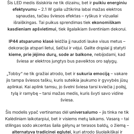
Šis LED medis išsiskiria ne tik dizainu, bet ir
puikiu energiniu
efektyvumu
– 2.1 W galia užtikrina labai mažas elektros
sąnaudas, tačiau šviesos efektas – ryškus ir vizualiai
išraiškingas. Tai puikus sprendimas tiek
ekonomiškam
kasdieniam apšvietimui
, tiek ilgalaikiam šventiniam dekorui.
IP44 atsparumo klasė
leidžia jį naudoti lauke visus metus –
dekoracija atspari lietui, šalčiui ir vėjui. Galite drąsiai jį statyti
kieme, prie įėjimo durų, sode ar balkone
, nebijodami, kad
šviesa ar elektros jungtys bus paveiktos oro sąlygų.
„Tobby“ ne tik gražiai atrodo, bet ir
sukuria emociją
– vakare
jis tampa šviesos tašku, kuris suteikia jaukumo ir gyvybės jūsų
aplinkai. Kai aplink tamsu, jo švelni šviesa tarsi kviečia į poilsį,
tylą ir ramybę – tarsi mažas medis, kuris švyti savo vidine
šviesa.
Šis modelis ypač vertinamas dėl
universalumo
– jis tinka ne tik
Kalėdiniam laikotarpiui, bet ir visiems metų laikams. Vasarą – tai
stilingas sodo akcentas šalia gėlynų ar terasos baldų, o žiemą –
alternatyva tradicinei eglutei
, kuri atrodo šiuolaikiškai ir