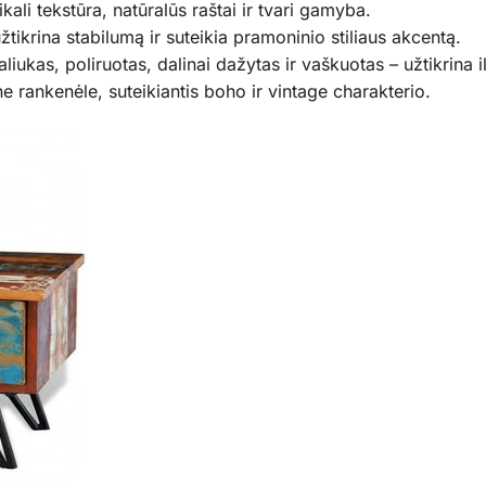
kali tekstūra, natūralūs raštai ir tvari gamyba.
tikrina stabilumą ir suteikia pramoninio stiliaus akcentą.
iukas, poliruotas, dalinai dažytas ir vaškuotas – užtikrina 
ne rankenėle, suteikiantis boho ir vintage charakterio.