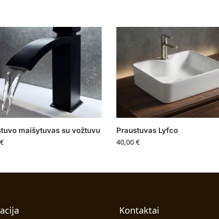
tuvo maišytuvas su vožtuvu
Praustuvas Lyfco
€
40,00
€
acija
Kontaktai