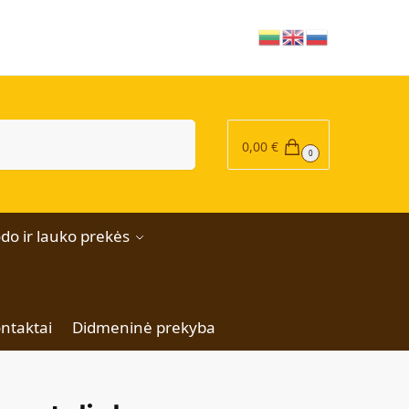
|
Ieškoti
0,00
€
0
do ir lauko prekės
ntaktai
Didmeninė prekyba