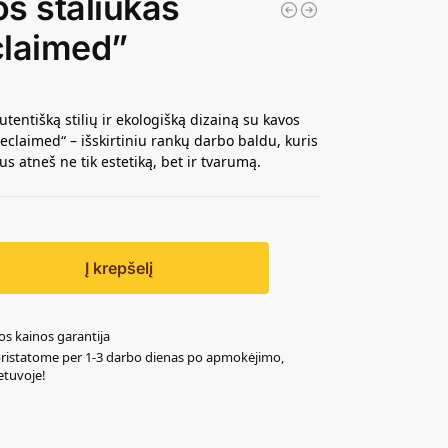
s staliukas
claimed”
utentišką stilių ir ekologišką dizainą su kavos
Reclaimed“ – išskirtiniu rankų darbo baldu, kuris
s atneš ne tik estetiką, bet ir tvarumą.
Į krepšelį
os kainos garantija
pristatome per 1-3 darbo dienas po apmokėjimo,
ietuvoje!