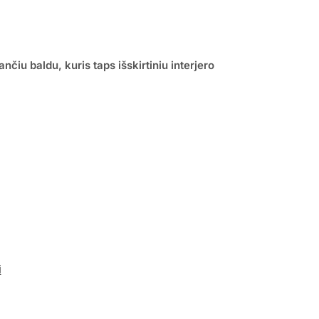
iu baldu, kuris taps išskirtiniu interjero
i