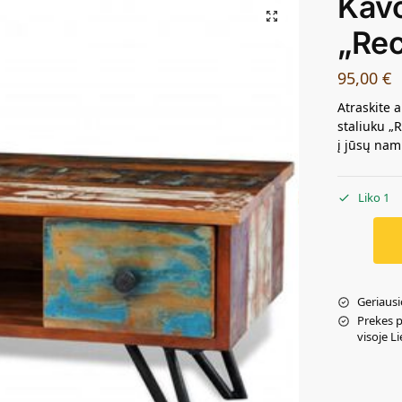
Kavo
„Re
95,00
€
Atraskite a
staliuku „
į jūsų namu
Liko 1
Geriausi
Prekes 
visoje L