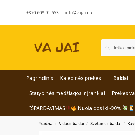
+370 608 91 653
|
info@vajai.eu
Pagrindinis
Kalėdinės prekės
Baldai
Statybinės medžiagos ir įrankiai
Prekės v
IŠPARDAVIMAS
Nuolaidos iki -90%
Pradžia
Vidaus baldai
Svetainės baldai
Kavo
/
/
/