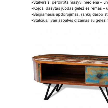
•Stalviršis: perdirbta masyvi mediena – uni
•Kojos: dažytas juodas geležies rėmas – už
•Baigiamasis apdorojimas: rankų darbo stal
•Stalčius: įvairiaspalvis dizainas su geleži