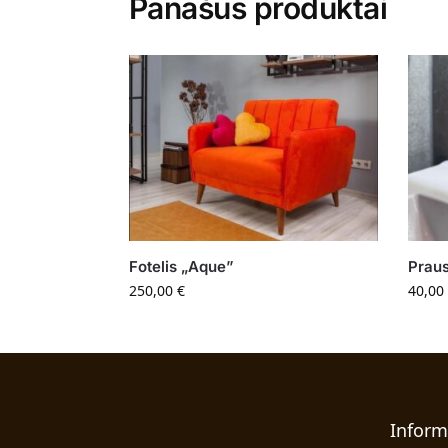
Panašūs produktai
Fotelis „Aque”
Praus
250,00
€
40,00
Inform