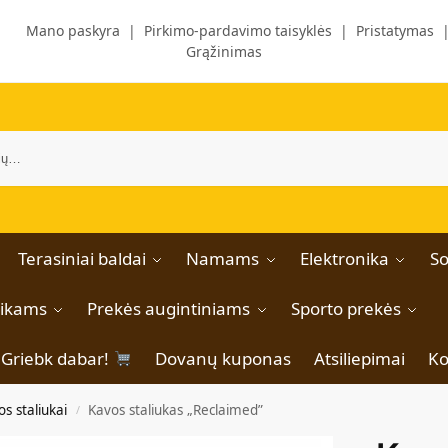
Mano paskyra
|
Pirkimo-pardavimo taisyklės
|
Pristatymas
Grąžinimas
Terasiniai baldai
Namams
Elektronika
So
aikams
Prekės augintiniams
Sporto prekės
Griebk dabar!
Dovanų kuponas
Atsiliepimai
Ko
s staliukai
Kavos staliukas „Reclaimed”
/