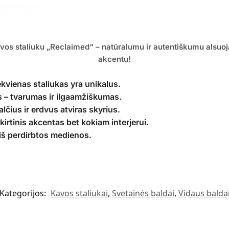
s staliuku „Reclaimed“ – natūralumu ir autentiškumu alsuojanč
akcentu!
kvienas staliukas yra unikalus.
 – tvarumas ir ilgaamžiškumas.
lčius ir erdvus atviras skyrius.
skirtinis akcentas bet kokiam interjerui.
iš perdirbtos medienos.
Kategorijos:
Kavos staliukai
,
Svetainės baldai
,
Vidaus balda