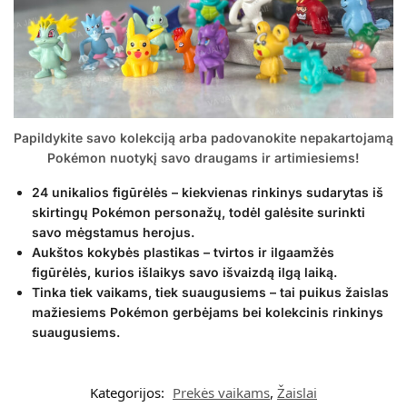
Papildykite savo kolekciją arba padovanokite nepakartojamą
Pokémon nuotykį savo draugams ir artimiesiems!
24 unikalios figūrėlės – kiekvienas rinkinys sudarytas iš
skirtingų Pokémon personažų, todėl galėsite surinkti
savo mėgstamus herojus.
Aukštos kokybės plastikas – tvirtos ir ilgaamžės
figūrėlės, kurios išlaikys savo išvaizdą ilgą laiką.
Tinka tiek vaikams, tiek suaugusiems – tai puikus žaislas
mažiesiems Pokémon gerbėjams bei kolekcinis rinkinys
suaugusiems.
Kategorijos:
Prekės vaikams
,
Žaislai