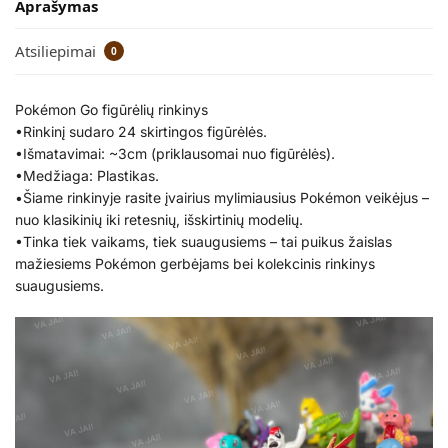
Aprašymas
Atsiliepimai
0
Pokémon Go figūrėlių rinkinys
•Rinkinį sudaro 24 skirtingos figūrėlės.
•Išmatavimai: ~3cm (priklausomai nuo figūrėlės).
•Medžiaga: Plastikas.
•Šiame rinkinyje rasite įvairius mylimiausius Pokémon veikėjus –
nuo klasikinių iki retesnių, išskirtinių modelių.
•Tinka tiek vaikams, tiek suaugusiems – tai puikus žaislas
mažiesiems Pokémon gerbėjams bei kolekcinis rinkinys
suaugusiems.