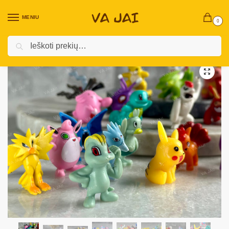
MENIU
0
Ieškoti
Pradžia
Prekės vaikams
Žaislai
Pokémon Go figūrėlių rinkinys
/
/
/