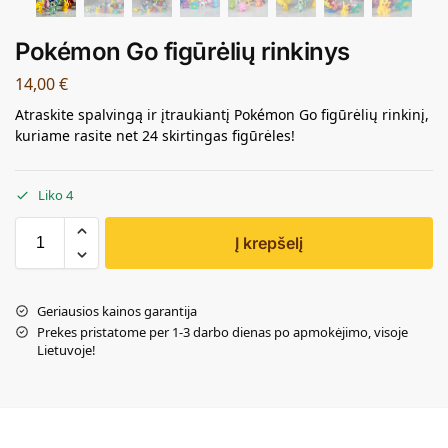
Pokémon Go figūrėlių rinkinys
14,00
€
Atraskite spalvingą ir įtraukiantį Pokémon Go figūrėlių rinkinį,
kuriame rasite net 24 skirtingas figūrėles!
Liko 4
Į krepšelį
Geriausios kainos garantija
Prekes pristatome per 1-3 darbo dienas po apmokėjimo, visoje
Lietuvoje!