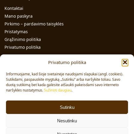
Kontaktai
Mano paskyra
Pirkimo – pardavimo taisyklės
Pristatymas
Grąžinimo politika
Privatumo politika
Kontaktai
Privatumo politika
Individualios veiklos pažymos Nr.: 991331
Informuojame, kad šioje svetainėje naudojami slapukai (angl. cookies).
Adresas: Volungės g. 23-18, LT-63176, Alytus
Sutikdami, paspauskite mygtuką „Sutinku“ arba naršykite toliau. Savo
duotą sutikimą bet kada galėsite atšaukti pakeisdami savo interneto
Pardavimai:
+370 608 91 653
naršyklės nustatymus.
Sužinoti daugiau
.
Užsakymai:
+370 678 36 453
El. paštas:
info@vajai.eu
Sutinku
Sekite mus
Nesutinku
Facebook