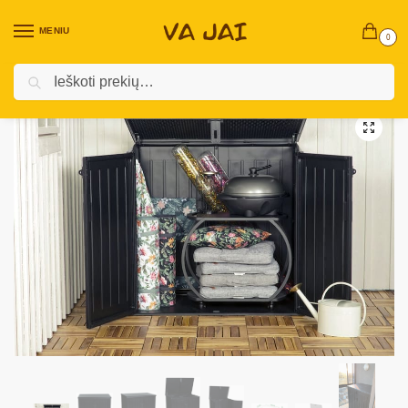
MENIU
0
Ieškoti
Pradžia
Terasiniai baldai
Sodo dėžės
Sodo daiktadėžė „Malta XXL“
/
/
/