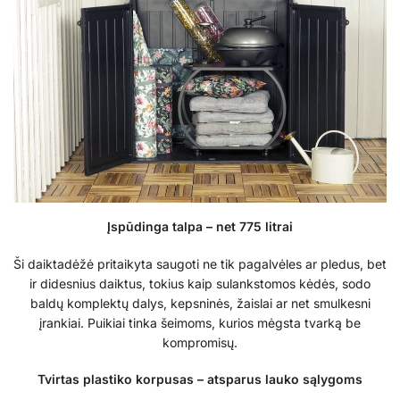
Įspūdinga talpa – net 775 litrai
Ši daiktadėžė pritaikyta saugoti ne tik pagalvėles ar pledus, bet
ir didesnius daiktus, tokius kaip sulankstomos kėdės, sodo
baldų komplektų dalys, kepsninės, žaislai ar net smulkesni
įrankiai. Puikiai tinka šeimoms, kurios mėgsta tvarką be
kompromisų.
Tvirtas plastiko korpusas – atsparus lauko sąlygoms