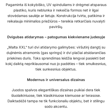
Pagaminta iš kokybiško, UV spinduliams ir drėgmei atsparaus
plastiko, kuris neblunka ir nekeičia formos net ir ilgai
stovėdamas saulėje ar lietuje. Konstrukcija tvirta, patikima ir
reikalauja minimalios priežiūros – tereikia retkarčiais nuvalyti
paviršių.
Dvigubas atidarymas – patogumas kiekviename judesyje
„Malta XXL“ turi dvi atidarymo galimybes: viršutinį dangtį su
dujinėmis atramomis (gas springs) ir dvi plačiai atsidarančias
priekines duris. Toks sprendimas leidžia lengvai pasiekti bet
kokį daiktą nepriklausomai nuo jo padėties – tiek smulkesnius,
tiek sunkesnius objektus.
Modernus ir universalus dizainas
Juodos spalvos elegantiškas dizainas puikiai dera tiek
šiuolaikiniuose, tiek klasikiniuose kiemuose ar terasose.
Daiktadėžė tampa ne tik funkcionaliu objektu, bet ir stilingu
sodo akcentu.