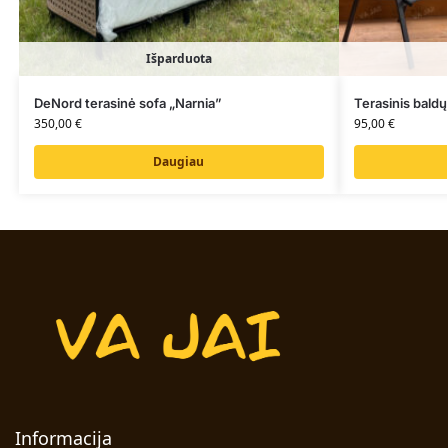
Išparduota
DeNord terasinė sofa „Narnia”
Terasinis bald
350,00
€
95,00
€
Daugiau
Informacija