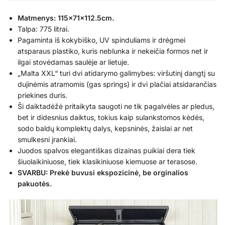
Matmenys: 115x71x112.5cm.
Talpa: 775 litrai.
Pagaminta iš kokybiško, UV spinduliams ir drėgmei
atsparaus plastiko, kuris neblunka ir nekeičia formos net ir
ilgai stovėdamas saulėje ar lietuje.
„Malta XXL“ turi dvi atidarymo galimybes: viršutinį dangtį su
dujinėmis atramomis (gas springs) ir dvi plačiai atsidarančias
priekines duris.
Ši daiktadėžė pritaikyta saugoti ne tik pagalvėles ar pledus,
bet ir didesnius daiktus, tokius kaip sulankstomos kėdės,
sodo baldų komplektų dalys, kepsninės, žaislai ar net
smulkesni įrankiai.
Juodos spalvos elegantiškas dizainas puikiai dera tiek
šiuolaikiniuose, tiek klasikiniuose kiemuose ar terasose.
SVARBU: Prekė buvusi ekspozicinė, be orginalios
pakuotės.