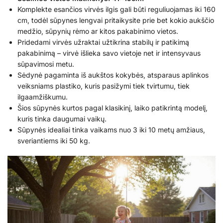
Komplekte esančios virvės ilgis gali būti reguliuojamas iki 160
cm, todėl sūpynes lengvai pritaikysite prie bet kokio aukščio
medžio, sūpynių rėmo ar kitos pakabinimo vietos.
Pridedami virvės užraktai užtikrina stabilų ir patikimą
pakabinimą – virvė išlieka savo vietoje net ir intensyvaus
sūpavimosi metu.
Sėdynė pagaminta iš aukštos kokybės, atsparaus aplinkos
veiksniams plastiko, kuris pasižymi tiek tvirtumu, tiek
ilgaamžiškumu.
Šios sūpynės kurtos pagal klasikinį, laiko patikrintą modelį,
kuris tinka daugumai vaikų.
Sūpynės idealiai tinka vaikams nuo 3 iki 10 metų amžiaus,
sveriantiems iki 50 kg.