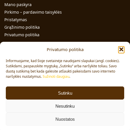
Mano paskyra
Pirkimo – pardavimo taisyklės
Pristatymas
Grąžinimo politika
Privatumo politika
Kontaktai
Privatumo politika
Individualios veiklos pažymos Nr.: 991331
Informuojame, kad šioje svetainėje naudojami slapukai (angl. cookies).
Adresas: Volungės g. 23-18, LT-63176, Alytus
Sutikdami, paspauskite mygtuką „Sutinku“ arba naršykite toliau. Savo
duotą sutikimą bet kada galėsite atšaukti pakeisdami savo interneto
Pardavimai:
+370 608 91 653
naršyklės nustatymus.
Sužinoti daugiau
.
Užsakymai:
+370 678 36 453
El. paštas:
info@vajai.eu
Sutinku
Sekite mus
Nesutinku
Facebook
Nuostatos
© 2024 VAJAI. Visos teisės saugomos.