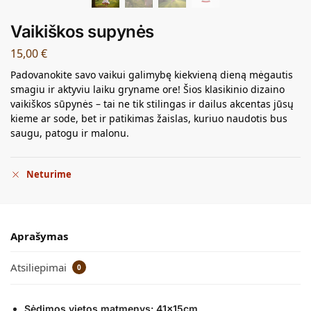
Vaikiškos supynės
15,00
€
Padovanokite savo vaikui galimybę kiekvieną dieną mėgautis
smagiu ir aktyviu laiku gryname ore! Šios klasikinio dizaino
vaikiškos sūpynės – tai ne tik stilingas ir dailus akcentas jūsų
kieme ar sode, bet ir patikimas žaislas, kuriuo naudotis bus
saugu, patogu ir malonu.
Neturime
Aprašymas
Atsiliepimai
0
Sėdimos vietos matmenys: 41x15cm.