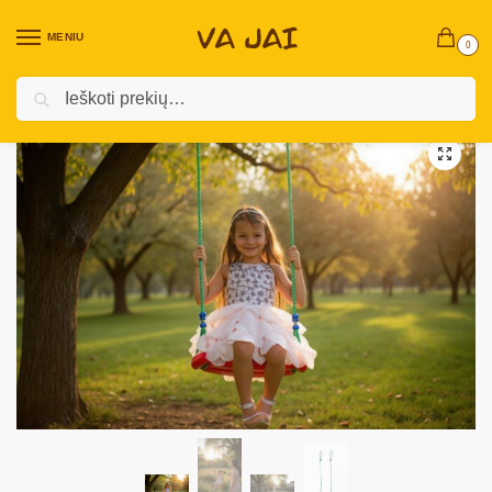
MENIU
0
Ieškoti
Pradžia
Prekės vaikams
Lauko žaislai
Vaikiškos supynės
/
/
/