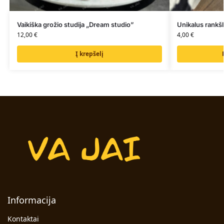
Vaikiška grožio studija „Dream studio”
Unikalus rankšl
12,00
€
4,00
€
Į krepšelį
Informacija
Kontaktai