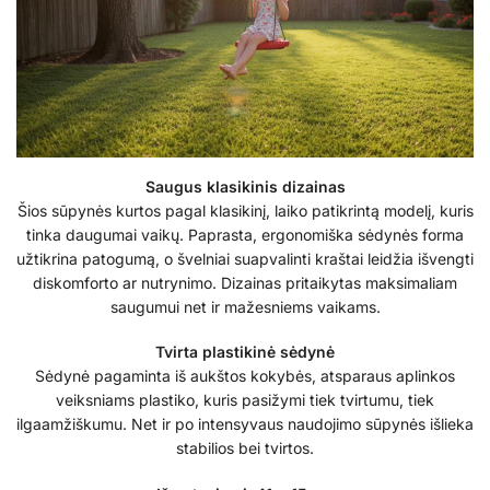
Saugus klasikinis dizainas
Šios sūpynės kurtos pagal klasikinį, laiko patikrintą modelį, kuris
tinka daugumai vaikų. Paprasta, ergonomiška sėdynės forma
užtikrina patogumą, o švelniai suapvalinti kraštai leidžia išvengti
diskomforto ar nutrynimo. Dizainas pritaikytas maksimaliam
saugumui net ir mažesniems vaikams.
Tvirta plastikinė sėdynė
Sėdynė pagaminta iš aukštos kokybės, atsparaus aplinkos
veiksniams plastiko, kuris pasižymi tiek tvirtumu, tiek
ilgaamžiškumu. Net ir po intensyvaus naudojimo sūpynės išlieka
stabilios bei tvirtos.