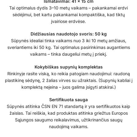
Išmatavimai: 41 x 15 cm
Tai optimalus dydis 3–10 metų vaikams – pakankamai erdvi
sėdėjimui, bet kartu pakankamai kompaktiška, kad tiktų
įvairiose erdvėse.
Didžiausias naudotojo svoris: 50 kg
Sūpynės idealiai tinka vaikams nuo 3 iki 10 metų amžiaus,
sveriantiems iki 50 kg. Tai optimalus pasirinkimas augantiems
vaikams – tinka daugeliui metų į priekį.
Kokybiškas supynių komplektas
Rinkinyje rasite viską, ko reikia patogiam naudojimui: raudoną
plastikinę sėdynę, 2 žalias virves su užraktais. (Supynių kabliai į
komplektą neįeina – juos galima įsigyti atskirai.)
Sertifikuota sauga
Sūpynės atitinka ČSN EN 71 standartą ir yra sertifikuotos kaip
žaislas. Tai reiškia, kad produktas atitinka griežtus Europos
Sąjungos saugumo reikalavimus, užtikrinančius saugų
naudojimą vaikams.